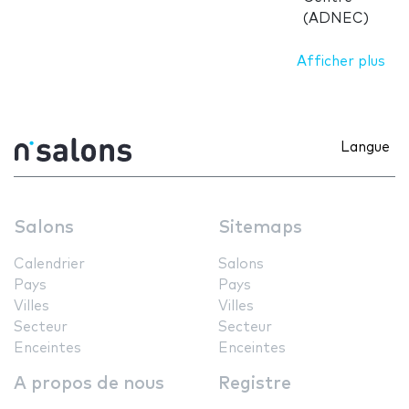
(ADNEC)
Afficher plus
Langue
Salons
Sitemaps
Calendrier
Salons
Pays
Pays
Villes
Villes
Secteur
Secteur
Enceintes
Enceintes
A propos de nous
Registre