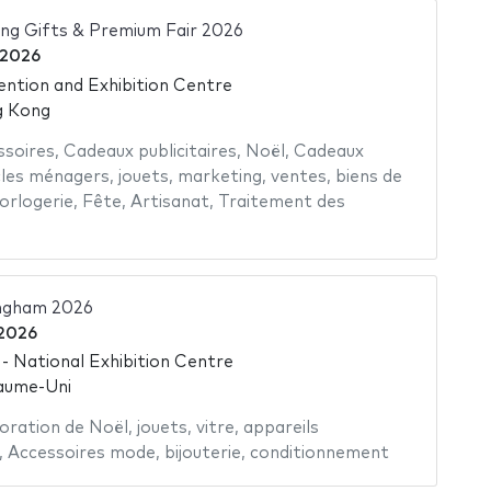
 Gifts & Premium Fair 2026
 2026
tion and Exhibition Centre
g Kong
ssoires
,
Cadeaux publicitaires
,
Noël
,
Cadeaux
cles ménagers
,
jouets
,
marketing
,
ventes
,
biens de
orlogerie
,
Fête
,
Artisanat
,
Traitement des
ingham 2026
 2026
 National Exhibition Centre
aume-Uni
oration de Noël
,
jouets
,
vitre
,
appareils
,
Accessoires mode
,
bijouterie
,
conditionnement