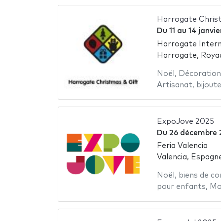
Harrogate Chris
Du
11
au
14 janvi
Harrogate Intern
Harrogate, Roya
Noël
,
Décoration
Artisanat
,
bijoute
ExpoJove 2025
Du
26 décembre 
Feria Valencia
Valencia, Espagn
Noël
,
biens de c
pour enfants
,
Mo