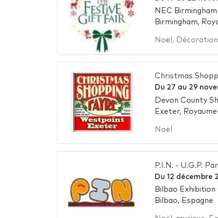
NEC Birmingham -
Birmingham, Roy
Noël
,
Décoration
Christmas Shopp
Du
27
au
29 nov
Devon County S
Exeter, Royaume
Noël
P.I.N. - U.G.P. P
Du
12 décembre 
Bilbao Exhibition
Bilbao, Espagne