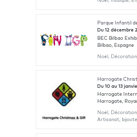
Noël
,
musique
,
En
Parque Infantil 
Du
12 décembre 
BEC Bilbao Exhib
Bilbao, Espagne
Noël
,
Décoration
Harrogate Chris
Du
10
au
13 janvi
Harrogate Intern
Harrogate, Roya
Noël
,
Décoration
Artisanat
,
bijoute