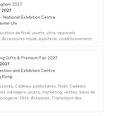
ingham 2027
r 2027
 National Exhibition Centre
aume-Uni
oration de Noël
,
jouets
,
vitre
,
appareils
,
Accessoires mode
,
bijouterie
,
conditionnement
 Gifts & Premium Fair 2027
 2027
tion and Exhibition Centre
g Kong
ssoires
,
Cadeaux publicitaires
,
Noël
,
Cadeaux
cles ménagers
,
jouets
,
marketing
,
ventes
,
biens de
orlogerie
,
Fête
,
Artisanat
,
Traitement des