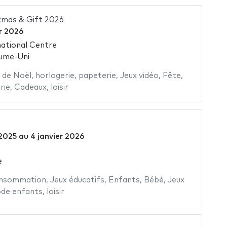
tmas & Gift 2026
er 2026
ational Centre
ume-Uni
 de Noël
,
horlogerie
,
papeterie
,
Jeux vidéo
,
Fête
,
rie
,
Cadeaux
,
loisir
2025
au
4 janvier 2026
e
onsommation
,
Jeux éducatifs
,
Enfants
,
Bébé
,
Jeux
de enfants
,
loisir