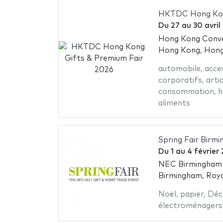
HKTDC Hong Kong
Du
27
au
30 avril
Hong Kong Conven
Hong Kong, Hon
automobile
,
acce
corporatifs
,
arti
consommation
,
h
aliments
Spring Fair Birm
Du
1
au
4 février
NEC Birmingham -
Birmingham, Roy
Noël
,
papier
,
Déc
électroménagers