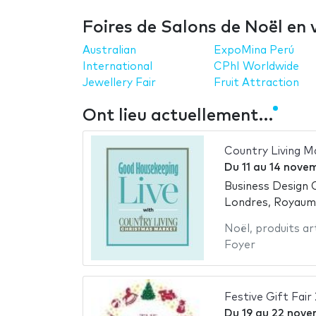
Foires de Salons de Noël en 
Australian
ExpoMina Perú
International
CPhI Worldwide
Jewellery Fair
Fruit Attraction
Ont lieu actuellement…
Country Living M
Du
11
au
14 nove
Business Design 
Londres, Royaum
Noël
,
produits ar
Foyer
Festive Gift Fair
Du
19
au
22 nove