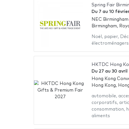
Spring Fair Birm
Du
7
au
10 févrie
NEC Birmingham -
Birmingham, Roy
Noël
,
papier
,
Déc
électroménagers
HKTDC Hong Kong
Du
27
au
30 avril
Hong Kong Conven
Hong Kong, Hon
automobile
,
acce
corporatifs
,
arti
consommation
,
h
aliments