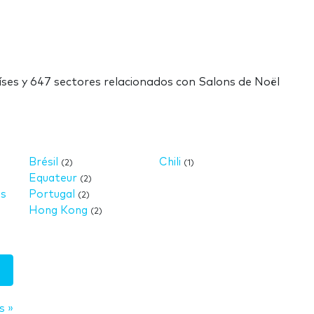
íses y 647 sectores relacionados con Salons de Noël
Brésil
Chili
(2)
(1)
Equateur
(2)
is
Portugal
(2)
Hong Kong
(2)
s »