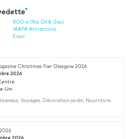
vedette
ROG-e (Rio Oil & Gas)
IAAPA Attractions
Expo
agazine Christmas Fair Glasgow 2026
mbre 2026
Centre
e-Uni
tisanaux
,
Voyages
,
Décoration jardin
,
Nourriture
,
 2026
mbre 2026