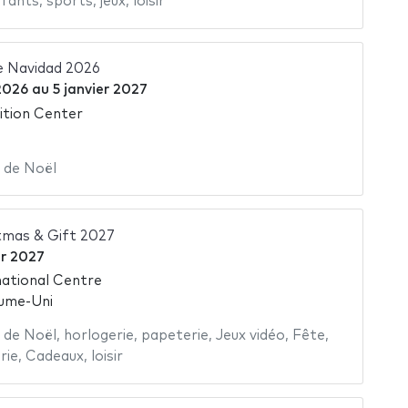
fants
,
sports
,
jeux
,
loisir
de Navidad 2026
2026
au
5 janvier 2027
ition Center
 de Noël
tmas & Gift 2027
er 2027
ational Centre
ume-Uni
 de Noël
,
horlogerie
,
papeterie
,
Jeux vidéo
,
Fête
,
rie
,
Cadeaux
,
loisir