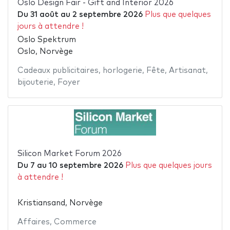
Oslo Design Fair - Gift and Interior 2026
Du
31 août
au
2 septembre 2026
Plus que quelques
jours à attendre !
Oslo Spektrum
Oslo, Norvège
Cadeaux publicitaires
,
horlogerie
,
Fête
,
Artisanat
,
bijouterie
,
Foyer
Silicon Market Forum 2026
Du
7
au
10 septembre 2026
Plus que quelques jours
à attendre !
Kristiansand, Norvège
Affaires
,
Commerce