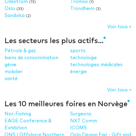
Lillestrom
Tromso
(13)
(1)
Oslo
Trondheim
(33)
(3)
Sandvika
(2)
Voir tous »
Les secteurs les plus actifs...
Pétrole & gaz
sports
biens de consommation
technologie
génie
technologies médicales
mobilier
énergie
santé
Voir tous »
Les 10 meilleures foires en Norvège
Nor-Fishing
Surgeons
EAGE Conference &
NXT Comm
Exhibition
ICOMS
ONS | Offshore Northern
Oslo Design Fair - Gift and