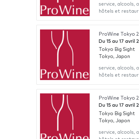
service
,
alcools
,
o
hôtels et restau
ProWine Tokyo 
Du
15
au
17 avril 
Tokyo Big Sight
Tokyo, Japon
service
,
alcools
,
o
hôtels et restau
ProWine Tokyo 
Du
15
au
17 avril 
Tokyo Big Sight
Tokyo, Japon
service
,
alcools
,
o