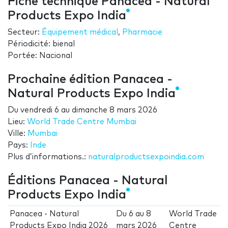
Fiche technique Panacea - Natural
Products Expo India
Secteur:
Équipement médical
,
Pharmacie
Périodicité: bienal
Portée: Nacional
Prochaine édition Panacea -
Natural Products Expo India
Du
vendredi 6
au
dimanche 8 mars 2026
Lieu:
World Trade Centre Mumbai
Ville:
Mumbai
Pays:
Inde
Plus d’informations.:
naturalproductsexpoindia.com
Éditions Panacea - Natural
Products Expo India
Panacea - Natural
Du
6
au
8
World Trade
Products Expo India 2026
mars 2026
Centre