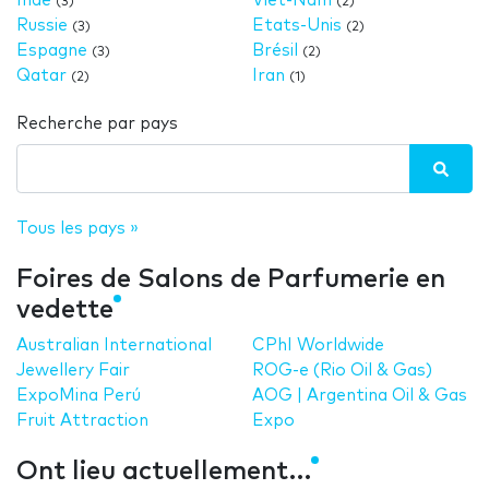
Inde
Viêt-Nam
(3)
(2)
Russie
Etats-Unis
(3)
(2)
Espagne
Brésil
(3)
(2)
Qatar
Iran
(2)
(1)
Recherche par pays
Tous les pays »
Foires de Salons de Parfumerie en
vedette
Australian International
CPhI Worldwide
Jewellery Fair
ROG-e (Rio Oil & Gas)
ExpoMina Perú
AOG | Argentina Oil & Gas
Fruit Attraction
Expo
Ont lieu actuellement…