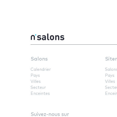
Salons
Site
Calendrier
Salon
Pays
Pays
Villes
Villes
Secteur
Secte
Enceintes
Encei
Suivez-nous sur