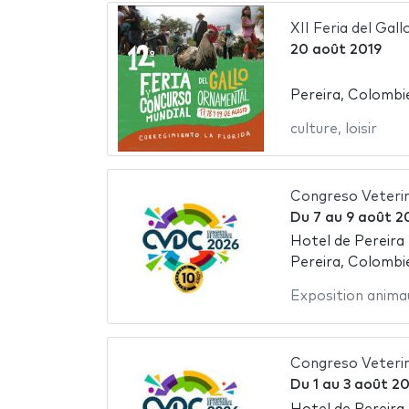
XII Feria del Gal
20 août 2019
Pereira, Colombi
culture
,
loisir
Congreso Veterin
Du
7
au
9 août 2
Hotel de Pereira
Pereira, Colombi
Exposition anima
Congreso Veterin
Du
1
au
3 août 2