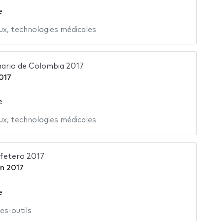
e
ux
,
technologies médicales
ario de Colombia 2017
017
e
ux
,
technologies médicales
fetero 2017
in 2017
e
es-outils