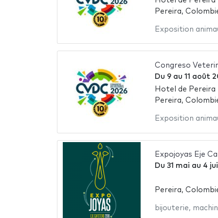
Hotel de Pereira
Pereira, Colombi
Exposition anima
Congreso Veterin
Du
9
au
11 août 2
Hotel de Pereira
Pereira, Colombi
Exposition anima
Expojoyas Eje Ca
Du
31 mai
au
4 ju
Pereira, Colombi
bijouterie
,
machin