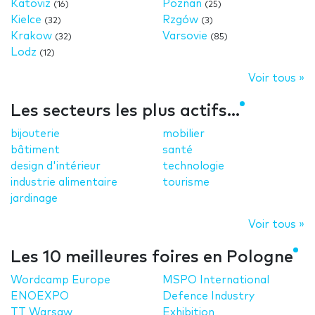
Katoviz
Poznan
(16)
(25)
Kielce
Rzgów
(32)
(3)
Krakow
Varsovie
(32)
(85)
Lodz
(12)
Voir tous »
Les secteurs les plus actifs...
bijouterie
mobilier
bâtiment
santé
design d'intérieur
technologie
industrie alimentaire
tourisme
jardinage
Voir tous »
Les 10 meilleures foires en Pologne
Wordcamp Europe
MSPO International
ENOEXPO
Defence Industry
TT Warsaw
Exhibition