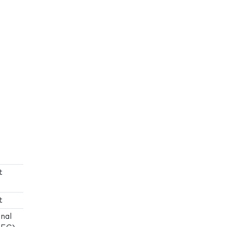
t
t
nal