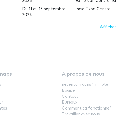
2025
Exhibition Centre (B
Du
11
au
13 septembre
India Expo Centre
2024
Afficher
maps
A propos de nous
s
neventum dans 1 minute
Équipe
Contact
ur
Bureaux
ntes
Comment ça fonctionne?
Travailler avec nous