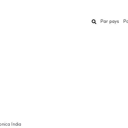
Rechercher
Par pays
Pa
nica India