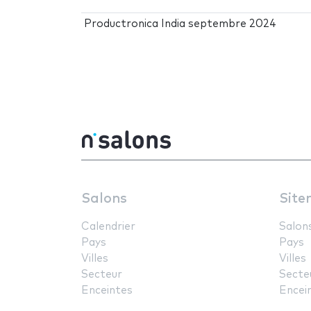
Productronica India septembre 2024
Salons
Site
Calendrier
Salon
Pays
Pays
Villes
Villes
Secteur
Secte
Enceintes
Encei