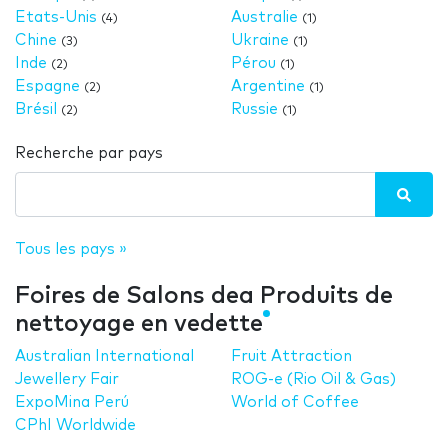
Etats-Unis
Australie
(4)
(1)
Chine
Ukraine
(3)
(1)
Inde
Pérou
(2)
(1)
Espagne
Argentine
(2)
(1)
Brésil
Russie
(2)
(1)
Recherche par pays
Tous les pays »
Foires de Salons dea Produits de
nettoyage en vedette
Australian International
Fruit Attraction
Jewellery Fair
ROG-e (Rio Oil & Gas)
ExpoMina Perú
World of Coffee
CPhI Worldwide