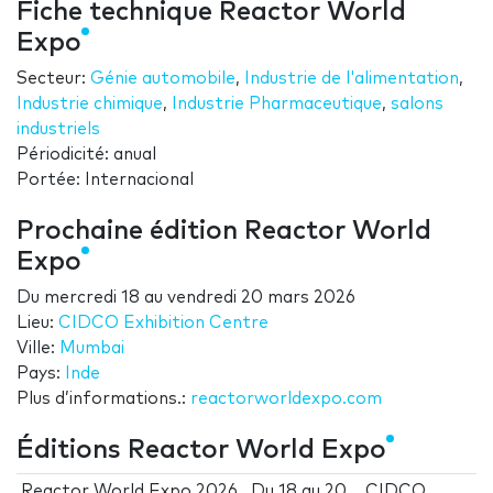
Fiche technique Reactor World
Expo
Secteur:
Génie automobile
,
Industrie de l'alimentation
,
Industrie chimique
,
Industrie Pharmaceutique
,
salons
industriels
Périodicité: anual
Portée: Internacional
Prochaine édition Reactor World
Expo
Du
mercredi 18
au
vendredi 20 mars 2026
Lieu:
CIDCO Exhibition Centre
Ville:
Mumbai
Pays:
Inde
Plus d’informations.:
reactorworldexpo.com
Éditions Reactor World Expo
Reactor World Expo 2026
Du
18
au
20
CIDCO