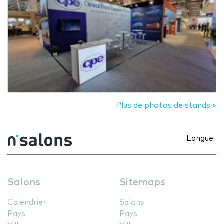
Plus de photos de stands »
Langue
Salons
Sitemaps
Calendrier
Salons
Pays
Pays