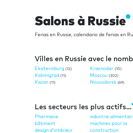
Salons à Russie
Ferias en Russie, calendario de ferias en R
Villes en Russie avec le nom
Ekaterinburg
Krasnodar
(12)
(10)
Kaliningrad
Moscou
(11)
(302)
Kazan
Novosibirsk
(11)
(69)
Les secteurs les plus actifs...
Pharmacie
industrie alimentair
bâtiment
machines pour la
design d'intérieur
construction