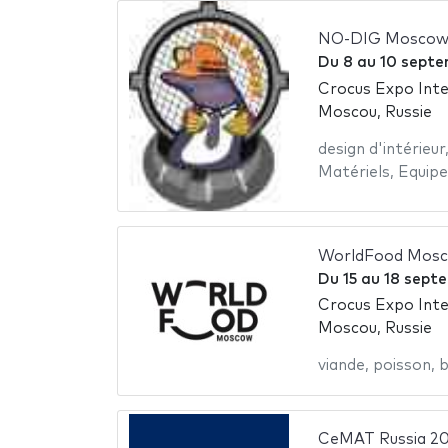
NO-DIG Moscow
Du
8
au
10 septe
Crocus Expo Inte
Moscou, Russie
design d'intérieur
Matériels
,
Equipe
WorldFood Mosc
Du
15
au
18 sept
Crocus Expo Inte
Moscou, Russie
viande
,
poisson
,
b
CeMAT Russia 2