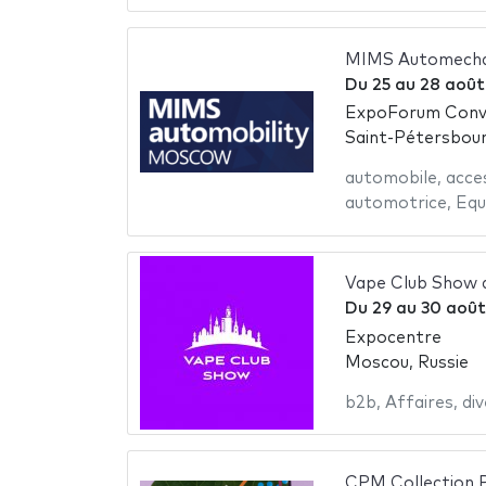
MIMS Automecha
Du
25
au
28 août
ExpoForum Conve
Saint-Pétersbour
automobile
,
acce
automotrice
,
Equ
Vape Club Show 
Du
29
au
30 août
Expocentre
Moscou, Russie
b2b
,
Affaires
,
di
CPM Collection 