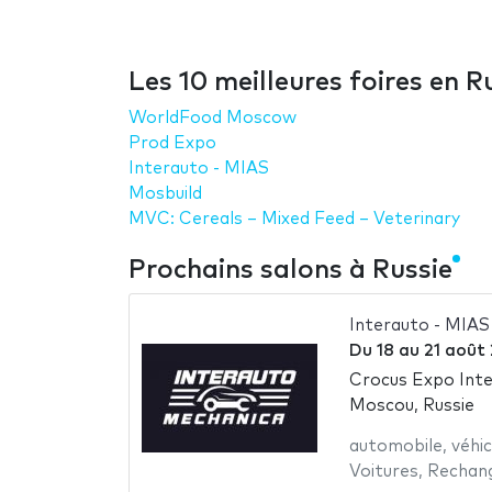
Les 10 meilleures foires en R
WorldFood Moscow
Prod Expo
Interauto - MIAS
Mosbuild
MVC: Cereals – Mixed Feed – Veterinary
Prochains salons à Russie
Interauto - MIAS
Du
18
au
21 août
Crocus Expo Inte
Moscou, Russie
automobile
,
véhi
Voitures
,
Rechang