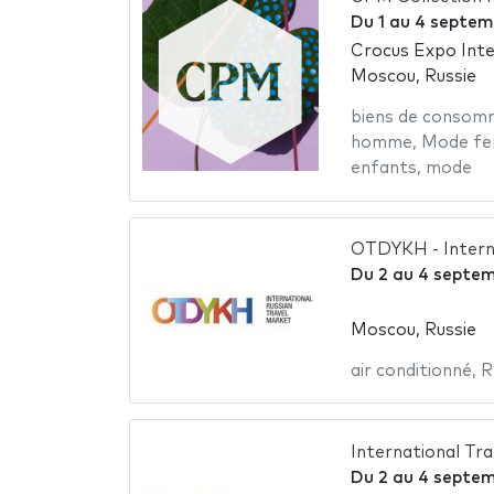
Du
1
au
4 septem
Crocus Expo Inte
Moscou, Russie
biens de consom
homme
,
Mode f
enfants
,
mode
OTDYKH - Interna
Du
2
au
4 septem
Moscou, Russie
air conditionné
,
R
International Tra
Du
2
au
4 septem