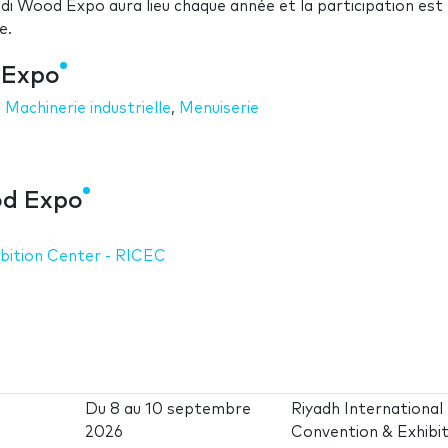
di Wood Expo aura lieu chaque année et la participation est
e.
 Expo
,
Machinerie industrielle
,
Menuiserie
od Expo
ibition Center - RICEC
Du
8
au
10 septembre
Riyadh International
2026
Convention & Exhibit