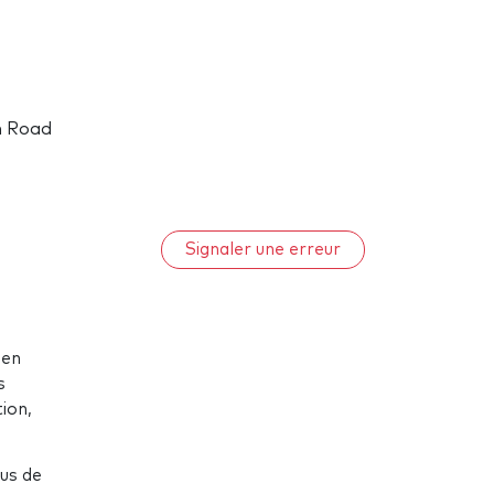
h Road
Signaler une erreur
 en
s
ion,
us de