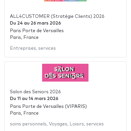
ALL4CUSTOMER (Stratégie Clients) 2026
Du
24
au
26 mars 2026
Paris Porte de Versailles
Paris, France
Entreprises
,
services
Salon des Seniors 2026
Du
11
au
14 mars 2026
Paris Porte de Versailles (VIPARIS)
Paris, France
soins personnels
,
Voyages
,
Loisirs
,
services