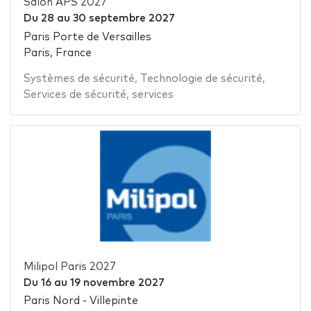
Salon APS 2027
Du
28
au
30 septembre 2027
Paris Porte de Versailles
Paris, France
Systèmes de sécurité
,
Technologie de sécurité
,
Services de sécurité
,
services
Milipol Paris 2027
Du
16
au
19 novembre 2027
Paris Nord - Villepinte