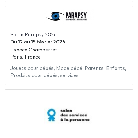
Salon Parapsy 2026
Du
12
au
15 février 2026
Espace Champerret
Paris, France
Jouets pour bébés
,
Mode bébé
,
Parents
,
Enfants
,
Produits pour bébés
,
services