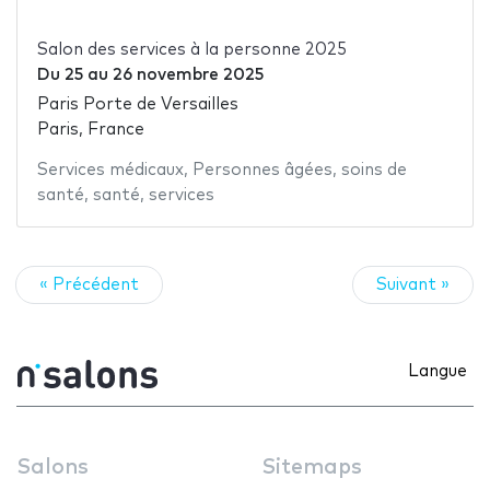
Salon des services à la personne 2025
Du
25
au
26 novembre 2025
Paris Porte de Versailles
Paris, France
Services médicaux
,
Personnes âgées
,
soins de
santé
,
santé
,
services
« Précédent
Suivant »
Langue
Salons
Sitemaps