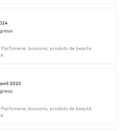
024
gressi
,
Parfumerie
,
boissons
,
produits de beauté
,
té
avril 2023
gressi
,
Parfumerie
,
boissons
,
produits de beauté
,
té