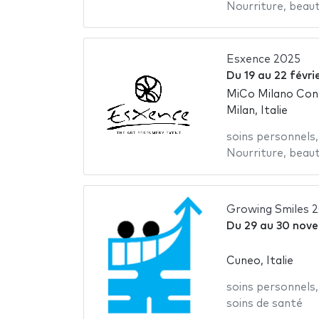
Nourriture
,
beau
Esxence 2025
Du
19
au
22 févri
MiCo Milano Con
Milan, Italie
soins personnels
Nourriture
,
beau
Growing Smiles 
Du
29
au
30 nov
Cuneo, Italie
soins personnels
soins de santé