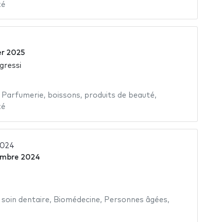
té
er 2025
gressi
,
Parfumerie
,
boissons
,
produits de beauté
,
té
2024
embre 2024
,
soin dentaire
,
Biomédecine
,
Personnes âgées
,