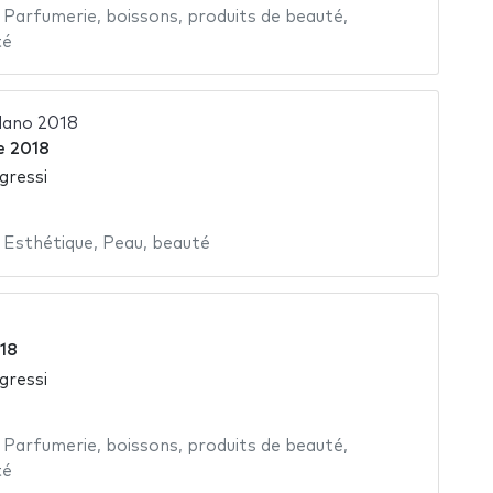
,
Parfumerie
,
boissons
,
produits de beauté
,
té
lano 2018
e 2018
gressi
,
Esthétique
,
Peau
,
beauté
018
gressi
,
Parfumerie
,
boissons
,
produits de beauté
,
té