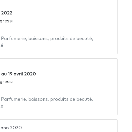
 2022
gressi
,
Parfumerie
,
boissons
,
produits de beauté
,
té
au
19 avril 2020
gressi
,
Parfumerie
,
boissons
,
produits de beauté
,
té
lano 2020