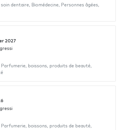
,
soin dentaire
,
Biomédecine
,
Personnes âgées
,
ier 2027
gressi
,
Parfumerie
,
boissons
,
produits de beauté
,
té
26
gressi
,
Parfumerie
,
boissons
,
produits de beauté
,