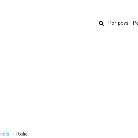
Rechercher
Par pays
Pa
nels
Italie