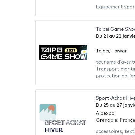
Equipement spor
Taipei Game Sho
Du
21
au
22 janvi
Taipei, Taiwan
tourisme d'avent
Transport marit
protection de l'
Sport-Achat Hiv
Du
25
au
27 janvi
Alpexpo
Grenoble, Franc
accessoires
,
text