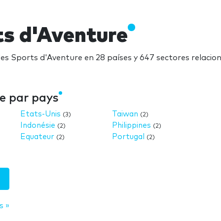
ts d'Aventure
es Sports d'Aventure en 28 países y 647 sectores relaci
e par pays
Etats-Unis
Taiwan
(3)
(2)
Indonésie
Philippines
(2)
(2)
Equateur
Portugal
(2)
(2)
s »