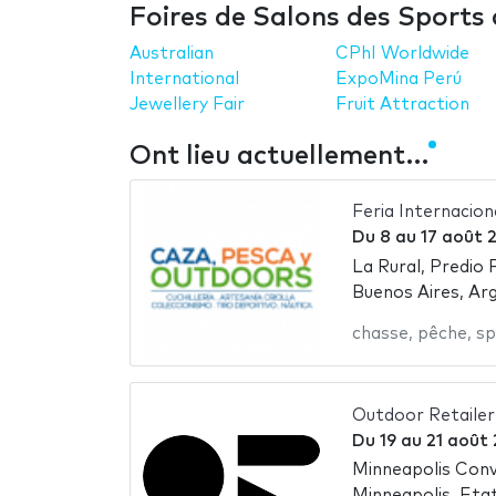
Foires de Salons des Sports
Australian
CPhI Worldwide
International
ExpoMina Perú
Jewellery Fair
Fruit Attraction
Ont lieu actuellement…
Feria Internacio
Du
8
au
17 août 
La Rural, Predio 
Buenos Aires, Ar
chasse
,
pêche
,
sp
Outdoor Retaile
Du
19
au
21 août
Minneapolis Con
Minneapolis, Eta