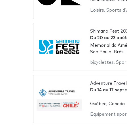
Loisirs
,
Sports d
Shimano Fest 20
Du
20
au
23 août
Memorial da Amér
Sao Paulo, Brésil
bicyclettes
,
Spor
Adventure Trave
Du
14
au
17 sept
Québec, Canada
Equipement spor