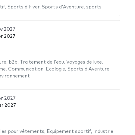
tif
,
Sports d'hiver
,
Sports d'Aventure
,
sports
w 2027
er 2027
ure
,
b2b
,
Traitement de l'eau
,
Voyages de luxe
,
ime
,
Communication
,
Ecologie
,
Sports d'Aventure
,
environnement
er 2027
er 2027
e
iles pour vêtements
,
Equipement sportif
,
Industrie