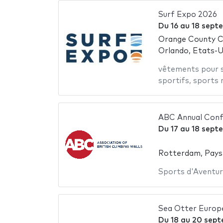
Surf Expo 2026
Du
16
au
18 sept
Orange County C
Orlando, Etats-U
vêtements pour s
sportifs
,
sports 
ABC Annual Con
Du
17
au
18 sept
Rotterdam, Pays
Sports d'Aventu
Sea Otter Europ
Du
18
au
20 sept