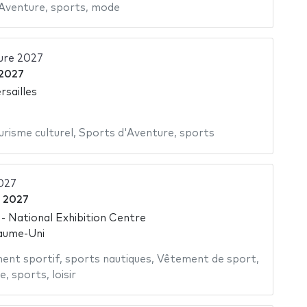
'Aventure
,
sports
,
mode
ure 2027
 2027
rsailles
urisme culturel
,
Sports d'Aventure
,
sports
027
 2027
 National Exhibition Centre
aume-Uni
ent sportif
,
sports nautiques
,
Vêtement de sport
,
re
,
sports
,
loisir