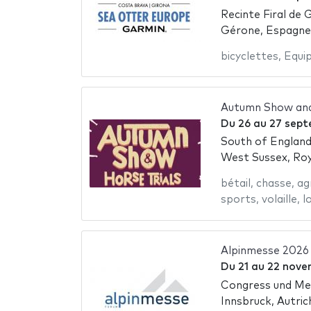
Recinte Firal de 
Gérone, Espagne
bicyclettes
,
Equi
Autumn Show and
Du
26
au
27 sept
South of Englan
West Sussex, Ro
bétail
,
chasse
,
ag
sports
,
volaille
,
lo
Alpinmesse 2026
Du
21
au
22 nove
Congress und Me
Innsbruck, Autric