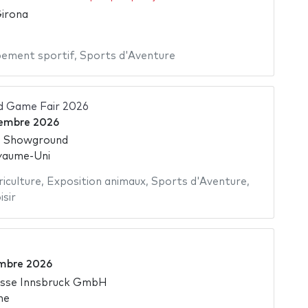
Girona
pement sportif
,
Sports d'Aventure
 Game Fair 2026
embre 2026
d Showground
yaume-Uni
riculture
,
Exposition animaux
,
Sports d'Aventure
,
isir
mbre 2026
sse Innsbruck GmbH
he