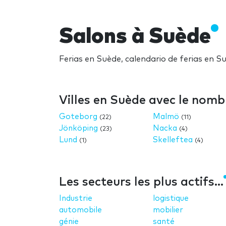
Salons à Suède
Ferias en Suède, calendario de ferias en S
Villes en Suède avec le nomb
Goteborg
Malmö
(22)
(11)
Jönköping
Nacka
(23)
(4)
Lund
Skelleftea
(1)
(4)
Les secteurs les plus actifs...
Industrie
logistique
automobile
mobilier
génie
santé