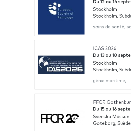
Du
12
au
16 sept
Stockholm
Stockholm, Suèd
soins de santé
,
s
ICAS 2026
Du
13
au
18 sept
Stockholm
Stockholm, Suèd
génie maritime
,
T
FFCR Gothenbur
Du
15
au
16 sept
Svenska Mässan -
Goteborg, Suède