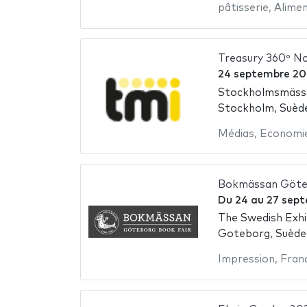
pâtisserie
,
Alimen
Treasury 360º N
24 septembre 20
Stockholmsmäss
Stockholm, Suèd
Médias
,
Economi
Bokmässan Göte
Du
24
au
27 sep
The Swedish Exhi
Goteborg, Suède
Impression
,
Fran