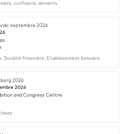
taire
,
confiserie
,
aliments
ordic septembre 2026
26
an
e
e
,
Société financière
,
Etablissement bancaire
borg 2026
tembre 2026
bition and Congress Centre
chises