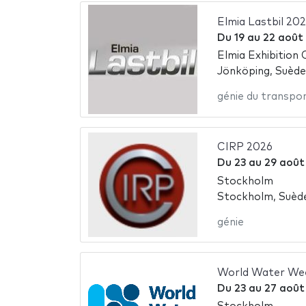
Elmia Lastbil 20
Du
19
au
22 août
Elmia Exhibition
Jönköping, Suède
génie du transpo
CIRP 2026
Du
23
au
29 août
Stockholm
Stockholm, Suèd
génie
World Water We
Du
23
au
27 août