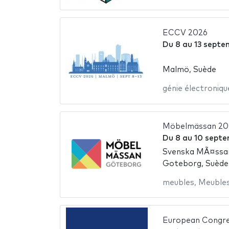
ECCV 2026
Du
8
au
13 septe
Malmö, Suède
génie électroniqu
Möbelmässan 20
Du
8
au
10 septe
Svenska MÃ¤ssa
Goteborg, Suède
meubles
,
Meubles
European Congre