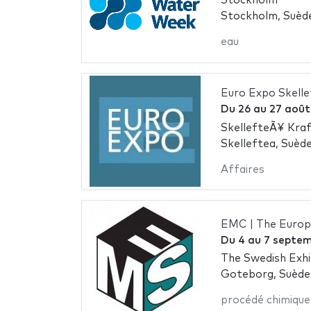
Stockholm
Stockholm, Suèd
eau
Euro Expo Skelle
Du
26
au
27 août
SkellefteÃ¥ Kra
Skelleftea, Suèd
Affaires
EMC | The Europ
Du
4
au
7 septem
The Swedish Exhi
Goteborg, Suède
procédé chimique