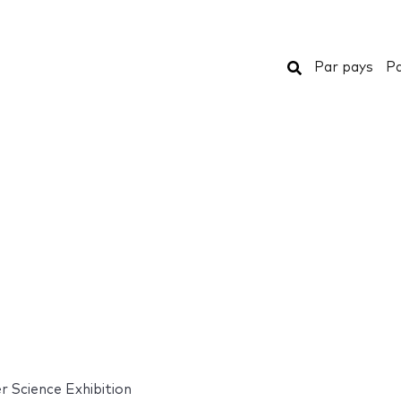
Rechercher
Par pays
Pa
 Science Exhibition