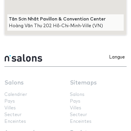
Tân Sơn Nhất Pavillon & Convention Center
Hoàng Văn Thụ 202 Hô-Chi-Minh-Ville (VN)
Langue
Salons
Sitemaps
Calendrier
Salons
Pays
Pays
Villes
Villes
Secteur
Secteur
Enceintes
Enceintes