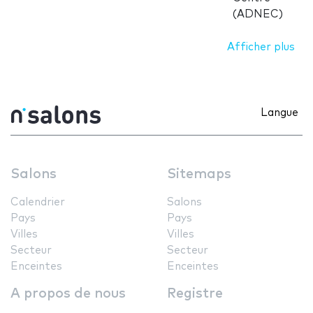
(ADNEC)
Afficher plus
Langue
Salons
Sitemaps
Calendrier
Salons
Pays
Pays
Villes
Villes
Secteur
Secteur
Enceintes
Enceintes
A propos de nous
Registre