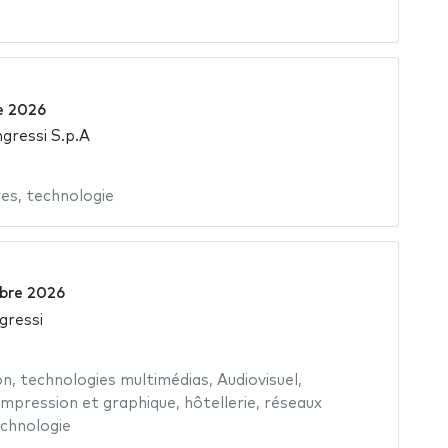
e 2026
gressi S.p.A
res
,
technologie
bre 2026
gressi
on
,
technologies multimédias
,
Audiovisuel
,
Impression et graphique
,
hôtellerie
,
réseaux
chnologie