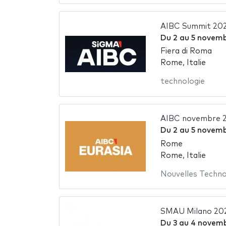
AIBC Summit 20
Du
2
au
5 novemb
Fiera di Roma
Rome, Italie
technologie
AIBC novembre 
Du
2
au
5 novemb
Rome
Rome, Italie
Nouvelles Techno
SMAU Milano 20
Du
3
au
4 novemb