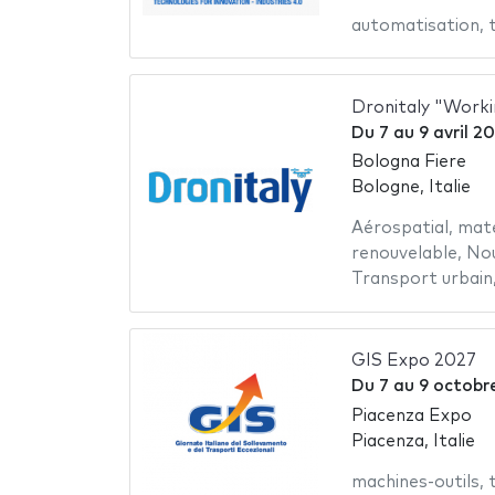
automatisation
,
Dronitaly "Worki
Du
7
au
9 avril 2
Bologna Fiere
Bologne, Italie
Aérospatial
,
maté
renouvelable
,
Nou
Transport urbain
GIS Expo 2027
Du
7
au
9 octobr
Piacenza Expo
Piacenza, Italie
machines-outils
,