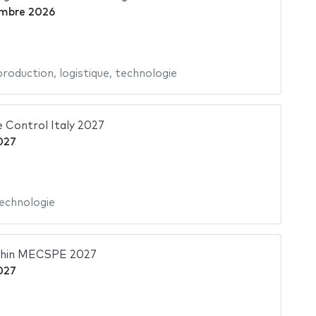
mbre 2026
production
,
logistique
,
technologie
 Control Italy 2027
027
echnologie
ithin MECSPE 2027
027