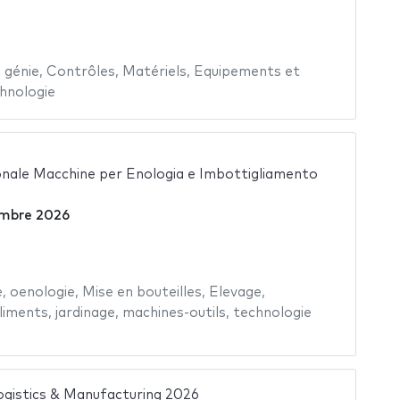
,
génie
,
Contrôles
,
Matériels
,
Equipements et
hnologie
onale Macchine per Enologia e Imbottigliamento
mbre 2026
e
,
oenologie
,
Mise en bouteilles
,
Elevage
,
liments
,
jardinage
,
machines-outils
,
technologie
gistics & Manufacturing 2026