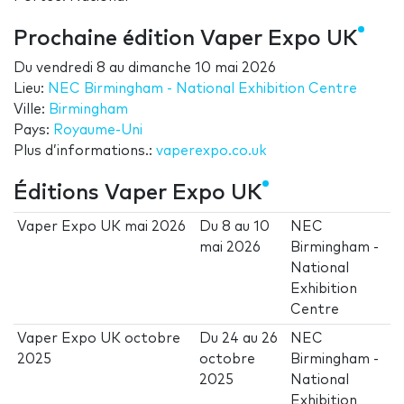
Prochaine édition Vaper Expo UK
Du
vendredi 8
au
dimanche 10 mai 2026
Lieu:
NEC Birmingham - National Exhibition Centre
Ville:
Birmingham
Pays:
Royaume-Uni
Plus d’informations.:
vaperexpo.co.uk
Éditions Vaper Expo UK
Vaper Expo UK mai 2026
Du
8
au
10
NEC
mai 2026
Birmingham -
National
Exhibition
Centre
Vaper Expo UK octobre
Du
24
au
26
NEC
2025
octobre
Birmingham -
2025
National
Exhibition