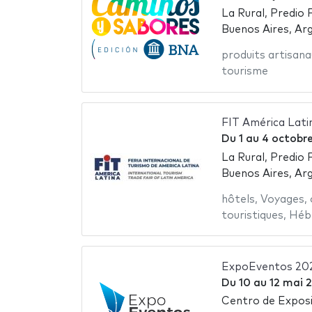
La Rural, Predio 
Buenos Aires, Ar
produits artisana
tourisme
FIT América Lati
Du
1
au
4 octobr
La Rural, Predio 
Buenos Aires, Ar
hôtels
,
Voyages
,
touristiques
,
Héb
ExpoEventos 20
Du
10
au
12 mai 
Centro de Exposi