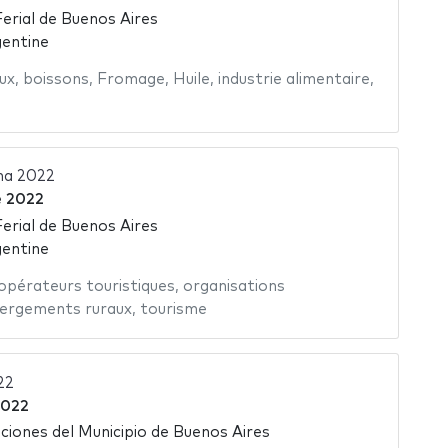
Ferial de Buenos Aires
gentine
ux
,
boissons
,
Fromage
,
Huile
,
industrie alimentaire
,
na 2022
e 2022
Ferial de Buenos Aires
gentine
opérateurs touristiques
,
organisations
ergements ruraux
,
tourisme
22
2022
ciones del Municipio de Buenos Aires