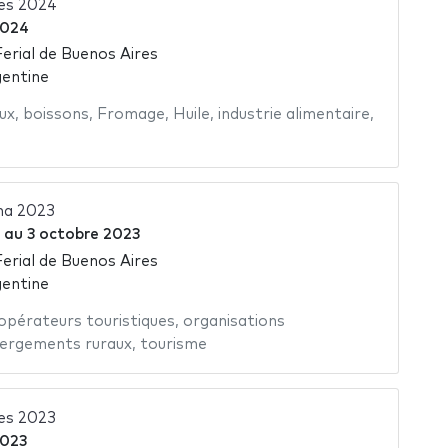
es 2024
 2024
Ferial de Buenos Aires
gentine
ux
,
boissons
,
Fromage
,
Huile
,
industrie alimentaire
,
na 2023
au
3 octobre 2023
Ferial de Buenos Aires
gentine
opérateurs touristiques
,
organisations
ergements ruraux
,
tourisme
es 2023
2023