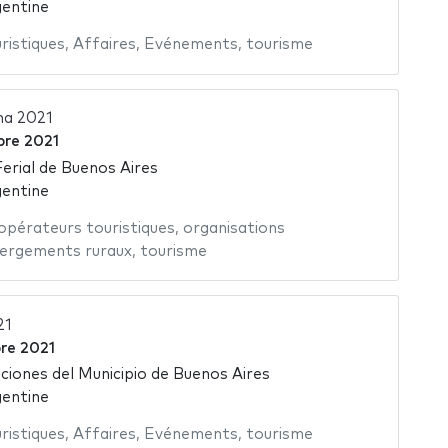
gentine
ristiques
,
Affaires
,
Evénements
,
tourisme
na 2021
re 2021
Ferial de Buenos Aires
gentine
opérateurs touristiques
,
organisations
ergements ruraux
,
tourisme
21
re 2021
ciones del Municipio de Buenos Aires
gentine
ristiques
,
Affaires
,
Evénements
,
tourisme