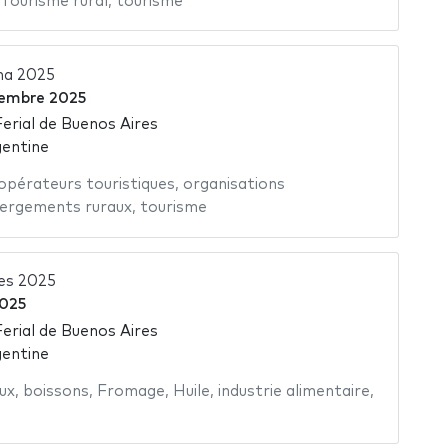
Tourisme rural
,
tourisme
na 2025
embre 2025
Ferial de Buenos Aires
gentine
opérateurs touristiques
,
organisations
ergements ruraux
,
tourisme
es 2025
2025
Ferial de Buenos Aires
gentine
ux
,
boissons
,
Fromage
,
Huile
,
industrie alimentaire
,