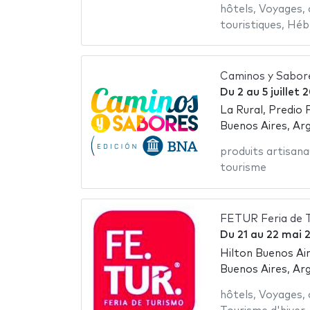
hôtels
,
Voyages
,
touristiques
,
Héb
Caminos y Sabor
Du
2
au
5 juillet 
La Rural, Predio 
Buenos Aires, Ar
produits artisana
tourisme
FETUR Feria de 
Du
21
au
22 mai 
Hilton Buenos Ai
Buenos Aires, Ar
hôtels
,
Voyages
,