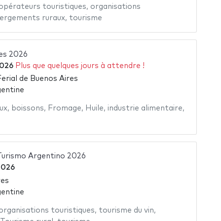
opérateurs touristiques
,
organisations
ergements ruraux
,
tourisme
es 2026
2026
Plus que quelques jours à attendre !
Ferial de Buenos Aires
gentine
ux
,
boissons
,
Fromage
,
Huile
,
industrie alimentaire
,
Turismo Argentino 2026
2026
res
gentine
organisations touristiques
,
tourisme du vin
,