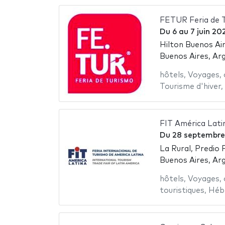
FETUR Feria de 
Du
6
au
7 juin 20
Hilton Buenos Ai
Buenos Aires, Ar
hôtels
,
Voyages
,
Tourisme d'hiver
,
FIT América Lati
Du
28 septembre
La Rural, Predio 
Buenos Aires, Ar
hôtels
,
Voyages
,
touristiques
,
Héb