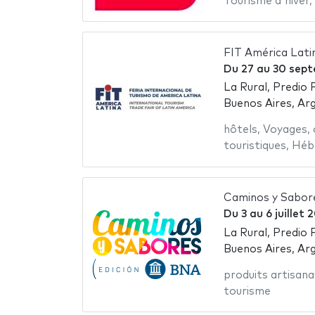
Tourisme d'hiver
,
FIT América Lati
Du
27
au
30 sept
La Rural, Predio 
Buenos Aires, Ar
hôtels
,
Voyages
,
touristiques
,
Héb
Caminos y Sabor
Du
3
au
6 juillet 
La Rural, Predio 
Buenos Aires, Ar
produits artisana
tourisme