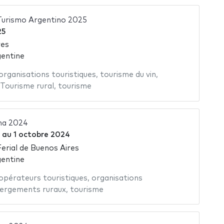
Turismo Argentino 2025
25
res
gentine
organisations touristiques
,
tourisme du vin
,
Tourisme rural
,
tourisme
na 2024
au
1 octobre 2024
Ferial de Buenos Aires
gentine
opérateurs touristiques
,
organisations
ergements ruraux
,
tourisme