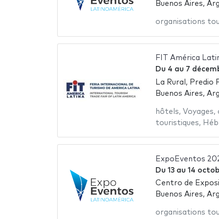
Buenos Aires, Ar
organisations tou
FIT América Lati
Du
4
au
7 décemb
La Rural, Predio 
Buenos Aires, Ar
hôtels
,
Voyages
,
touristiques
,
Héb
ExpoEventos 20
Du
13
au
14 octob
Centro de Exposi
Buenos Aires, Ar
organisations tou