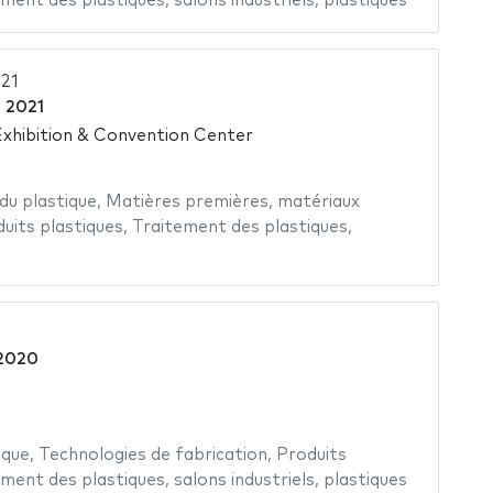
ement des plastiques
,
salons industriels
,
plastiques
021
 2021
xhibition & Convention Center
 du plastique
,
Matières premières
,
matériaux
uits plastiques
,
Traitement des plastiques
,
 2020
ique
,
Technologies de fabrication
,
Produits
ement des plastiques
,
salons industriels
,
plastiques