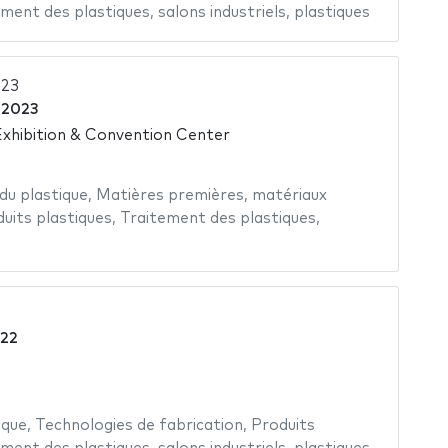
ement des plastiques
,
salons industriels
,
plastiques
023
 2023
xhibition & Convention Center
 du plastique
,
Matières premières
,
matériaux
uits plastiques
,
Traitement des plastiques
,
022
ique
,
Technologies de fabrication
,
Produits