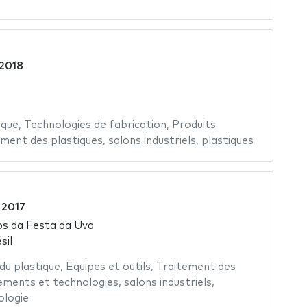
 2018
ique
,
Technologies de fabrication
,
Produits
ement des plastiques
,
salons industriels
,
plastiques
 2017
s da Festa da Uva
sil
 du plastique
,
Equipes et outils
,
Traitement des
ements et technologies
,
salons industriels
,
ologie