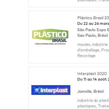
plastiques
,
Trait
Plástico Brasil 2
Du
22
au
26 mars
São Paulo Expo E
Sao Paulo, Brésil
moules
,
industrie
d'emballage
,
Prod
Recyclage
Interplast 2020
Du
11
au
14 août
Joinville, Brésil
industrie du plast
plastiques
,
Trait