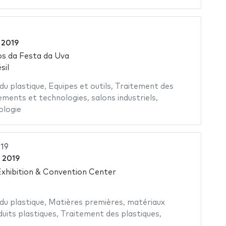
 2019
s da Festa da Uva
sil
 du plastique
,
Equipes et outils
,
Traitement des
ements et technologies
,
salons industriels
,
ologie
019
 2019
xhibition & Convention Center
 du plastique
,
Matières premières
,
matériaux
uits plastiques
,
Traitement des plastiques
,