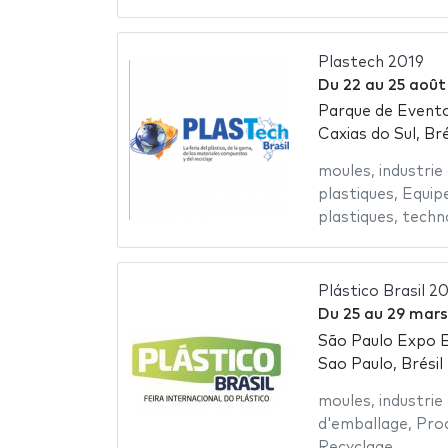
Plastech 2019
Du
22
au
25 août
Parque de Evento
Caxias do Sul, Bré
moules
,
industrie
plastiques
,
Equip
plastiques
,
techn
Plástico Brasil 2
Du
25
au
29 mars
São Paulo Expo E
Sao Paulo, Brésil
moules
,
industrie
d'emballage
,
Prod
Recyclage