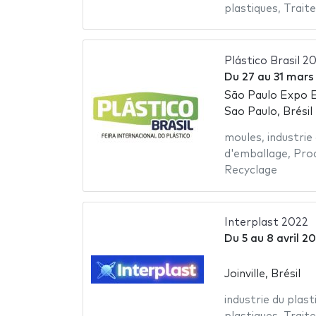
plastiques
,
Trait
Plástico Brasil 2
Du
27
au
31 mars
São Paulo Expo E
Sao Paulo, Brésil
moules
,
industrie
d'emballage
,
Prod
Recyclage
Interplast 2022
Du
5
au
8 avril 2
Joinville, Brésil
industrie du plast