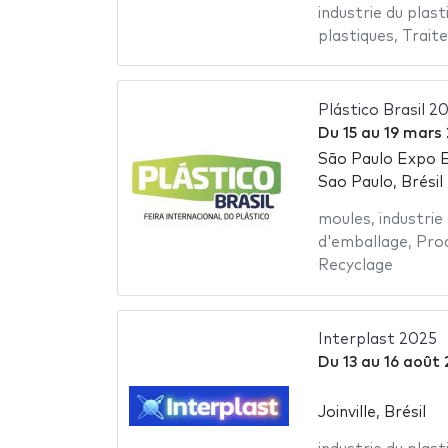
industrie du plast
plastiques
,
Trait
Plástico Brasil 2
Du
15
au
19 mars
São Paulo Expo E
Sao Paulo, Brésil
moules
,
industrie
d'emballage
,
Prod
Recyclage
Interplast 2025
Du
13
au
16 août
Joinville, Brésil