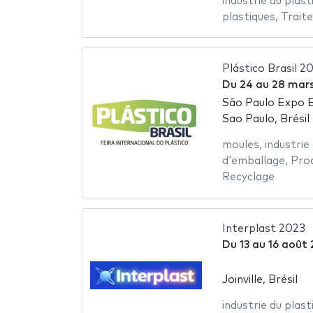
industrie du plast
plastiques
,
Trait
Plástico Brasil 2
Du
24
au
28 mar
São Paulo Expo E
Sao Paulo, Brésil
moules
,
industrie
d'emballage
,
Prod
Recyclage
Interplast 2023
Du
13
au
16 août
Joinville, Brésil
industrie du plast