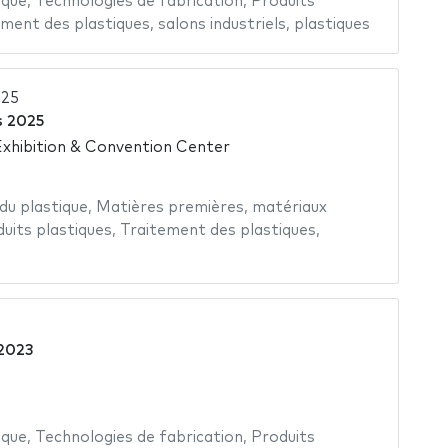
ique
,
Technologies de fabrication
,
Produits
ement des plastiques
,
salons industriels
,
plastiques
025
s 2025
xhibition & Convention Center
 du plastique
,
Matières premières
,
matériaux
uits plastiques
,
Traitement des plastiques
,
 2023
ique
,
Technologies de fabrication
,
Produits