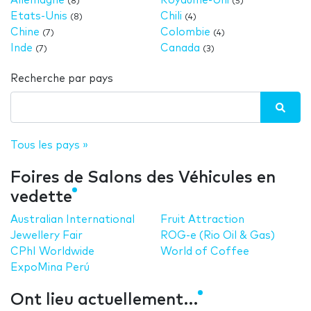
Allemagne
Royaume-Uni
(8)
(5)
Etats-Unis
Chili
(8)
(4)
Chine
Colombie
(7)
(4)
Inde
Canada
(7)
(3)
Recherche par pays
Tous les pays »
Foires de Salons des Véhicules en
vedette
Australian International
Fruit Attraction
Jewellery Fair
ROG-e (Rio Oil & Gas)
CPhI Worldwide
World of Coffee
ExpoMina Perú
Ont lieu actuellement…