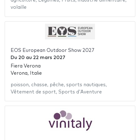
agriculture
,
Légumes
,
Fruits
,
industrie alimentaire
,
volaille
EOS European Outdoor Show 2027
Du
20
au
22 mars 2027
Fiera Verona
Verona, Italie
poisson
,
chasse
,
pêche
,
sports nautiques
,
Vêtement de sport
,
Sports d'Aventure