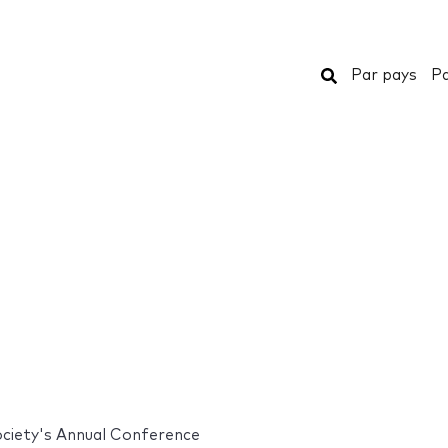
Rechercher
Par pays
Pa
iety's Annual Conference