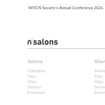
WOCN Society's Annual Conference 2024
Salons
Site
Calendrier
Salon
Pays
Pays
Villes
Villes
Secteur
Secte
Enceintes
Encei