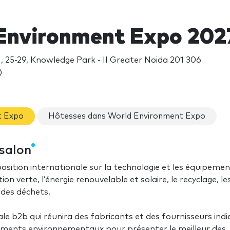
Environment Expo 202
, 25-29, Knowledge Park - II Greater Noida 201 306
)
t Expo
Hôtesses dans World Environment Expo
salon
ition internationale sur la technologie et les équipemen
on verte, l’énergie renouvelable et solaire, le recyclage, le
t des déchets.
b2b qui réunira des fabricants et des fournisseurs indi
pements environnementaux pour présenter le meilleur des