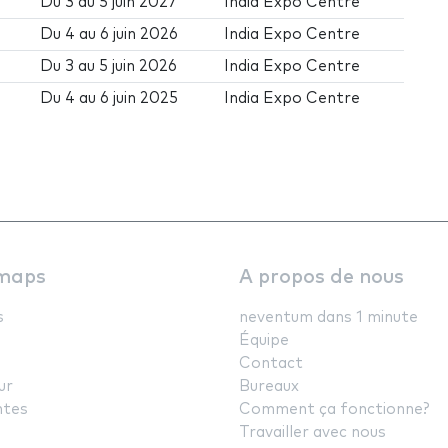
Du
3
au
5 juin 2027
India Expo Centre
Du
4
au
6 juin 2026
India Expo Centre
Du
3
au
5 juin 2026
India Expo Centre
Du
4
au
6 juin 2025
India Expo Centre
maps
A propos de nous
s
neventum dans 1 minute
Équipe
Contact
ur
Bureaux
ntes
Comment ça fonctionne?
Travailler avec nous