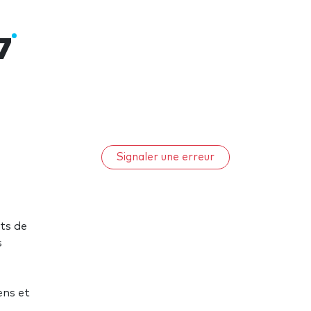
7
Signaler une erreur
ts de
s
ens et