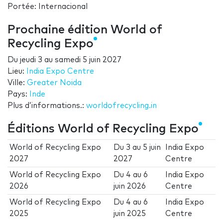
Portée: Internacional
Prochaine édition World of
Recycling Expo
Du
jeudi 3
au
samedi 5 juin 2027
Lieu:
India Expo Centre
Ville:
Greater Noida
Pays:
Inde
Plus d’informations.:
worldofrecycling.in
Éditions World of Recycling Expo
World of Recycling Expo
Du
3
au
5 juin
India Expo
2027
2027
Centre
World of Recycling Expo
Du
4
au
6
India Expo
2026
juin 2026
Centre
World of Recycling Expo
Du
4
au
6
India Expo
2025
juin 2025
Centre