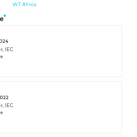
WT Africa
e
2024
r, IEC
we
2022
r, IEC
we