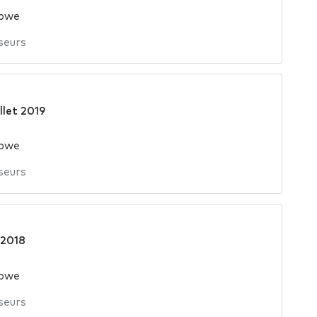
abwe
seurs
illet 2019
abwe
seurs
 2018
abwe
seurs