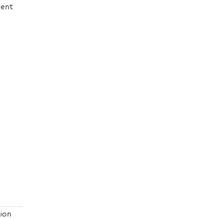
nent
ion