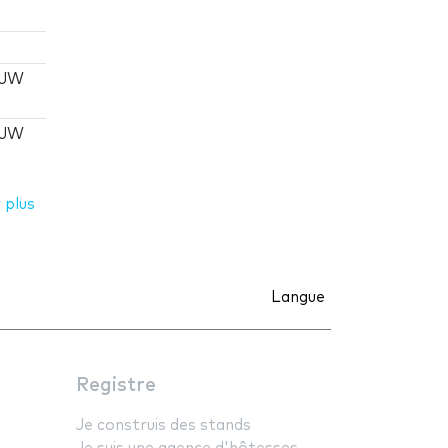
 JW
 JW
 plus
Langue
Registre
Je construis des stands