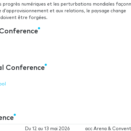
s progrès numériques et les perturbations mondiales façon
aîne d'approvisionnement et aux relations, le paysage change
 doivent être forgées.
 Conference
al Conference
ool
ence
Du
12
au
13 mai 2026
acc Arena & Convent