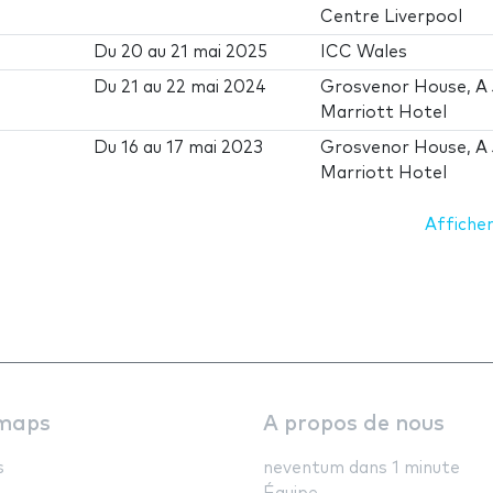
Centre Liverpool
Du
20
au
21 mai 2025
ICC Wales
Du
21
au
22 mai 2024
Grosvenor House, A
Marriott Hotel
Du
16
au
17 mai 2023
Grosvenor House, A
Marriott Hotel
Afficher
maps
A propos de nous
s
neventum dans 1 minute