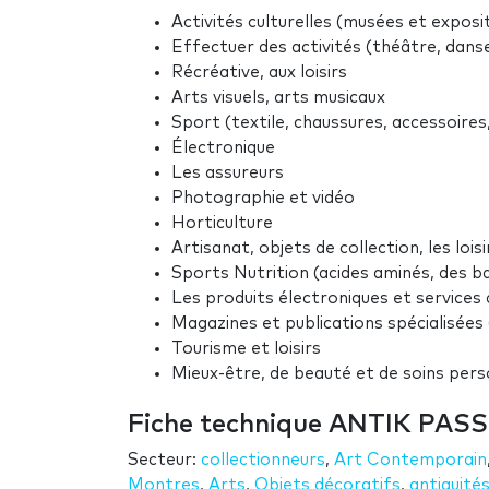
Activités culturelles (musées et exposi
Effectuer des activités (théâtre, dans
Récréative, aux loisirs
Arts visuels, arts musicaux
Sport (textile, chaussures, accessoires, 
Électronique
Les assureurs
Photographie et vidéo
Horticulture
Artisanat, objets de collection, les loisirs
Sports Nutrition (acides aminés, des ba
Les produits électroniques et services
Magazines et publications spécialisées (l
Tourisme et loisirs
Mieux-être, de beauté et de soins per
Fiche technique ANTIK PAS
Secteur:
collectionneurs
,
Art Contemporain
Montres
,
Arts
,
Objets décoratifs
,
antiquité