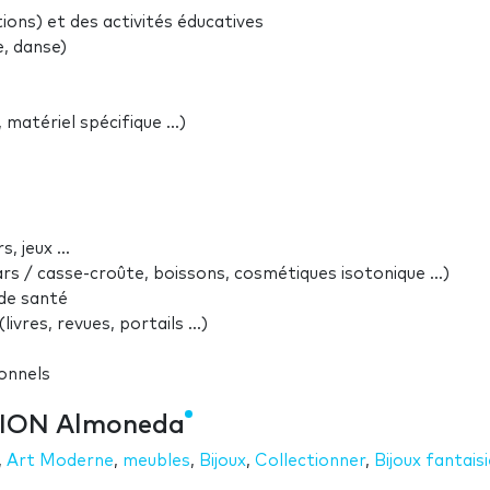
tions) et des activités éducatives
e, danse)
matériel spécifique ...)
, jeux ...
rs / casse-croûte, boissons, cosmétiques isotonique ...)
 de santé
ivres, revues, portails ...)
sonnels
SION Almoneda
,
Art Moderne
,
meubles
,
Bijoux
,
Collectionner
,
Bijoux fantaisi
s