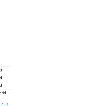
id
id
id
drid
 plus