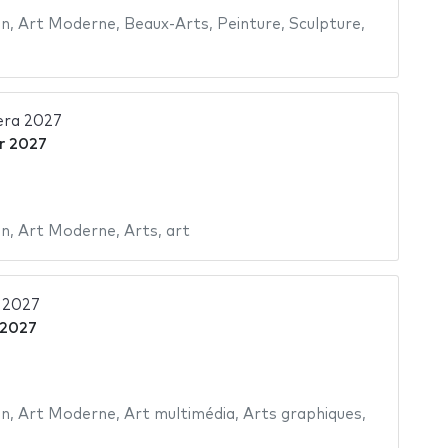
in
,
Art Moderne
,
Beaux-Arts
,
Peinture
,
Sculpture
,
era 2027
er 2027
in
,
Art Moderne
,
Arts
,
art
l 2027
 2027
in
,
Art Moderne
,
Art multimédia
,
Arts graphiques
,