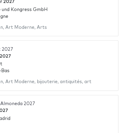
er 2027
e und Kongress GmbH
agne
in
,
Art Moderne
,
Arts
t 2027
 2027
t
-Bas
in
,
Art Moderne
,
bijouterie
,
antiquités
,
art
Almoneda 2027
2027
adrid