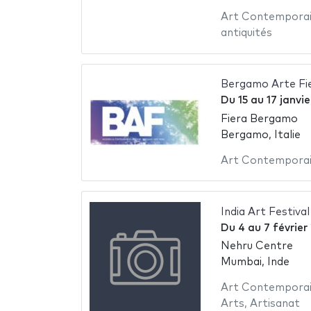
Art Contempora
antiquités
Bergamo Arte Fi
Du
15
au
17 janvi
Fiera Bergamo
Bergamo, Italie
Art Contempora
India Art Festiva
Du
4
au
7 février
Nehru Centre
Mumbai, Inde
Art Contempora
Arts
,
Artisanat