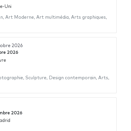
e-Uni
in
,
Art Moderne
,
Art multimédia
,
Arts graphiques
,
tobre 2026
bre 2026
vre
otographie
,
Sculpture
,
Design contemporain
,
Arts
,
mbre 2026
adrid