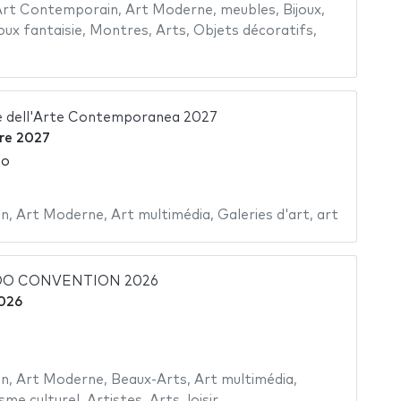
Art Contemporain
,
Art Moderne
,
meubles
,
Bijoux
,
oux fantaisie
,
Montres
,
Arts
,
Objets décoratifs
,
e dell'Arte Contemporanea 2027
re 2027
so
in
,
Art Moderne
,
Art multimédia
,
Galeries d'art
,
art
OO CONVENTION 2026
2026
in
,
Art Moderne
,
Beaux-Arts
,
Art multimédia
,
sme culturel
,
Artistes
,
Arts
,
loisir