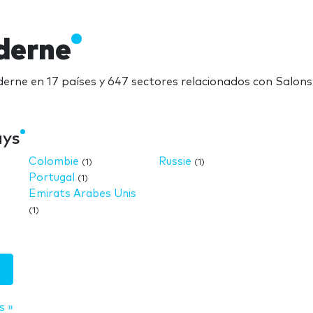
derne
erne en 17 países y 647 sectores relacionados con Salon
ays
Colombie
Russie
(1)
(1)
Portugal
(1)
Emirats Arabes Unis
(1)
s »