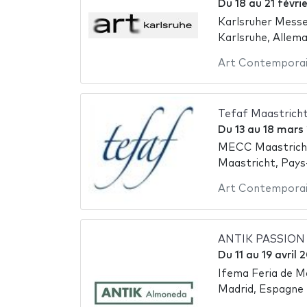
Du
18
au
21 févri
Karlsruher Mess
Karlsruhe, Allem
Art Contempora
Tefaf Maastrich
Du
13
au
18 mars
MECC Maastrich
Maastricht, Pays
Art Contempora
ANTIK PASSION 
Du
11
au
19 avril 
Ifema Feria de M
Madrid, Espagne