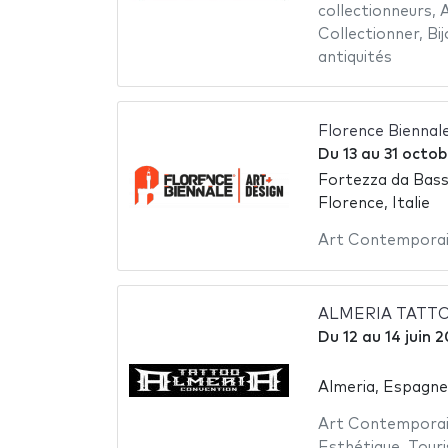
collectionneurs
,
Collectionner
,
Bij
antiquités
Florence Biennal
Du
13
au
31 octob
Fortezza da Bas
Florence, Italie
Art Contempora
ALMERIA TATT
Du
12
au
14 juin 
Almeria, Espagne
Art Contempora
Esthétique
,
Touri