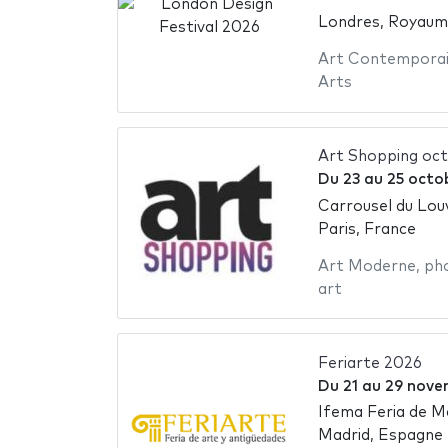
Londres, Royaum
Art Contempora
Arts
Art Shopping oc
Du
23
au
25 octo
Carrousel du Lou
Paris, France
Art Moderne
,
ph
art
Feriarte 2026
Du
21
au
29 nove
Ifema Feria de M
Madrid, Espagne