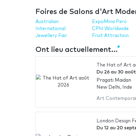
Foires de Salons d'Art Mode
Australian
ExpoMina Perú
International
CPhI Worldwide
Jewellery Fair
Fruit Attraction
Ont lieu actuellement…
The Hat of Art 
Du
26
au
30 août
Pragati Maidan
New Delhi, Inde
Art Contempora
London Design Fe
Du
12
au
20 sept