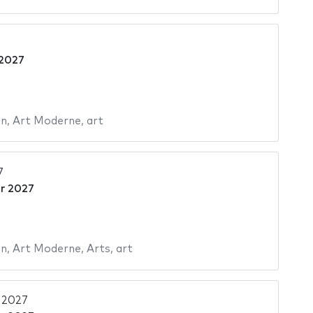
 2027
in
,
Art Moderne
,
art
7
er 2027
in
,
Art Moderne
,
Arts
,
art
 2027