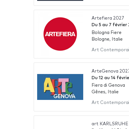
Artefiera 2027
Du
5
au
7 février
Bologna Fiere
Bologne, Italie
Art Contempora
ArteGenova 202
Du
12
au
14 févri
Fiera di Genova
Gênes, Italie
Art Contempora
art KARLSRUHE