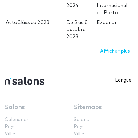
2024
Internacional
do Porto
AutoClássico 2023
Du
5
au
8
Exponor
octobre
2023
Afficher plus
Langue
Salons
Sitemaps
Calendrier
Salons
Pays
Pays
Villes
Villes