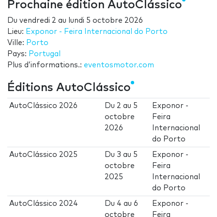
Prochaine édition AutoClássico
Du
vendredi 2
au
lundi 5 octobre 2026
Lieu:
Exponor - Feira Internacional do Porto
Ville:
Porto
Pays:
Portugal
Plus d’informations.:
eventosmotor.com
Éditions AutoClássico
AutoClássico 2026
Du
2
au
5
Exponor -
octobre
Feira
2026
Internacional
do Porto
AutoClássico 2025
Du
3
au
5
Exponor -
octobre
Feira
2025
Internacional
do Porto
AutoClássico 2024
Du
4
au
6
Exponor -
octobre
Feira