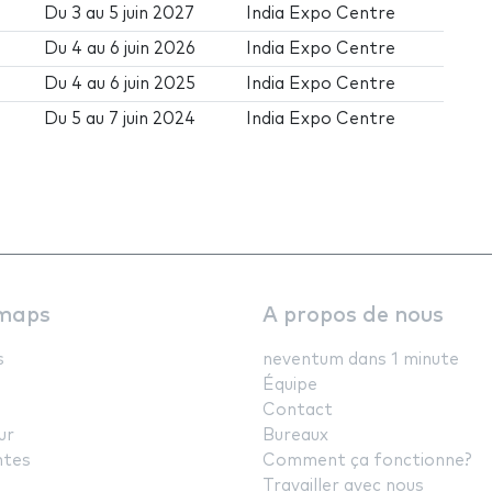
Du
3
au
5 juin 2027
India Expo Centre
Du
4
au
6 juin 2026
India Expo Centre
Du
4
au
6 juin 2025
India Expo Centre
Du
5
au
7 juin 2024
India Expo Centre
maps
A propos de nous
s
neventum dans 1 minute
Équipe
Contact
ur
Bureaux
ntes
Comment ça fonctionne?
Travailler avec nous