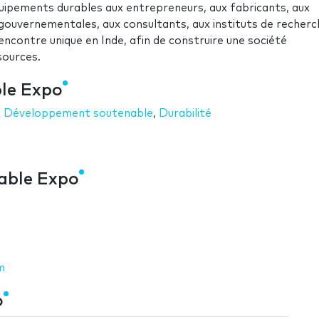
uipements durables aux entrepreneurs, aux fabricants, aux
gouvernementales, aux consultants, aux instituts de recherc
 rencontre unique en Inde, afin de construire une société
sources.
ble Expo
,
Développement soutenable
,
Durabilité
dable Expo
m
o