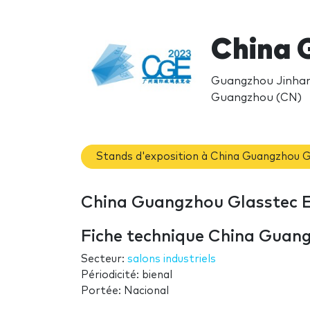
China 
Guangzhou Jinhan
Guangzhou (CN)
Stands d'exposition à China Guangzhou 
China Guangzhou Glasstec E
Fiche technique China Guan
Secteur:
salons industriels
Périodicité: bienal
Portée: Nacional