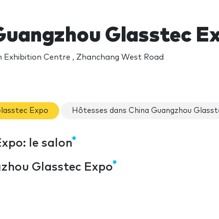
Guangzhou Glasstec E
 Exhibition Centre , Zhanchang West Road
Glasstec Expo
Hôtesses dans China Guangzhou Glasst
xpo: le salon
gzhou Glasstec Expo