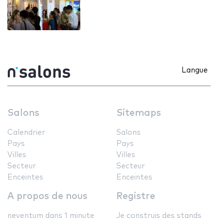
Langue
Salons
Sitemaps
Calendrier
Salons
Pays
Pays
Villes
Villes
Secteur
Secteur
Enceintes
Enceintes
A propos de nous
Registre
neventum dans 1 minute
Je construis des stands