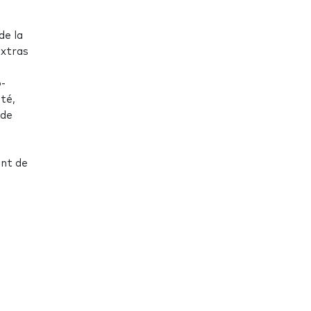
de la
extras
o-
té,
 de
ent de