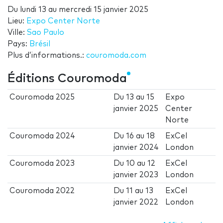
Du
lundi 13
au
mercredi 15 janvier 2025
Lieu:
Expo Center Norte
Ville:
Sao Paulo
Pays:
Brésil
Plus d’informations.:
couromoda.com
Éditions Couromoda
Couromoda 2025
Du
13
au
15
Expo
janvier 2025
Center
Norte
Couromoda 2024
Du
16
au
18
ExCel
janvier 2024
London
Couromoda 2023
Du
10
au
12
ExCel
janvier 2023
London
Couromoda 2022
Du
11
au
13
ExCel
janvier 2022
London