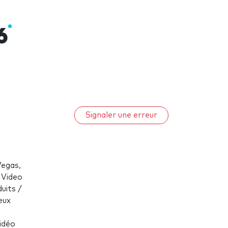
6
Signaler une erreur
Vegas,
 Video
uits /
eux
idéo