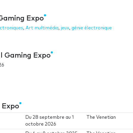
 Gaming Expo
ectroniques
,
Art multimédia
,
jeux
,
génie électronique
al Gaming Expo
26
g Expo
Du
28 septembre
au
1
The Venetian
octobre 2026