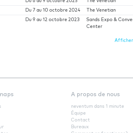
Du
6
au
9 octobre 2025
The Venetian
Du
7
au
10 octobre 2024
The Venetian
Du
9
au
12 octobre 2023
Sands Expo & Conve
Center
Afficher
maps
A propos de nous
s
neventum dans 1 minute
Équipe
Contact
ur
Bureaux