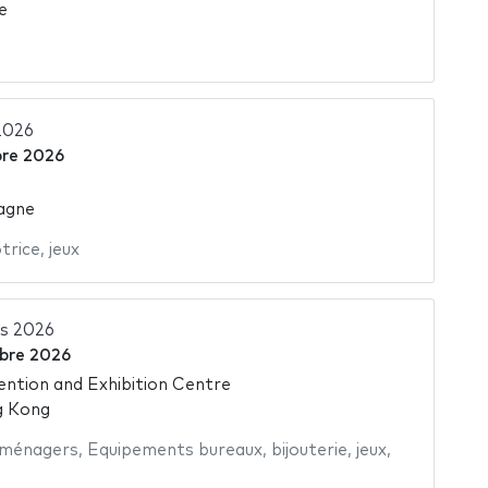
e
2026
bre 2026
agne
trice
,
jeux
s 2026
bre 2026
tion and Exhibition Centre
g Kong
oménagers
,
Equipements bureaux
,
bijouterie
,
jeux
,