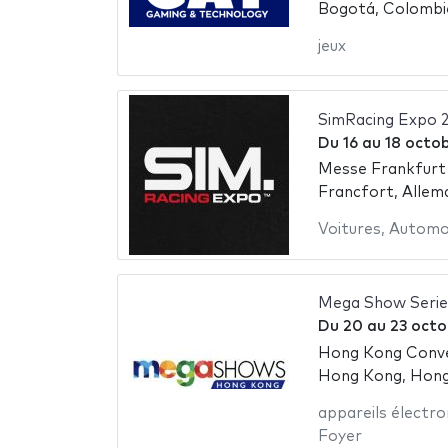
Bogotá, Colombi
jeux
SimRacing Expo 
Du
16
au
18 octo
Messe Frankfurt
Francfort, Allem
Voitures
,
Automo
Mega Show Serie
Du
20
au
23 octo
Hong Kong Conven
Hong Kong, Hon
appareils électr
Foyer