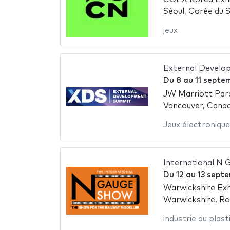
Séoul, Corée du 
jeux
External Develo
Du
8
au
11 septe
JW Marriott Par
Vancouver, Cana
Jeux électronique
International N
Du
12
au
13 sept
Warwickshire Exh
Warwickshire, R
industrie du plast