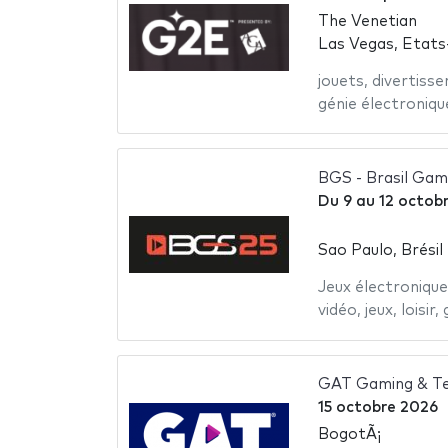
The Venetian
Las Vegas, Etats
jouets
,
divertiss
génie électroniqu
BGS - Brasil Ga
Du
9
au
12 octob
Sao Paulo, Brésil
Jeux électronique
vidéo
,
jeux
,
loisir
,
GAT Gaming & Te
15 octobre 2026
BogotÃ¡