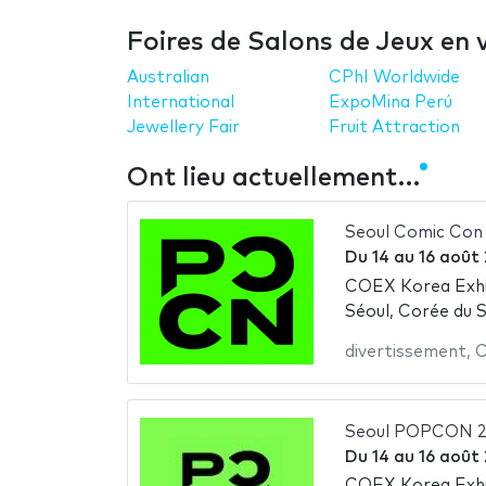
Foires de Salons de Jeux en 
Australian
CPhI Worldwide
International
ExpoMina Perú
Jewellery Fair
Fruit Attraction
Ont lieu actuellement…
Seoul Comic Con
Du
14
au
16 août
COEX Korea Exhi
Séoul, Corée du 
divertissement
,
C
Seoul POPCON 
Du
14
au
16 août
COEX Korea Exhi