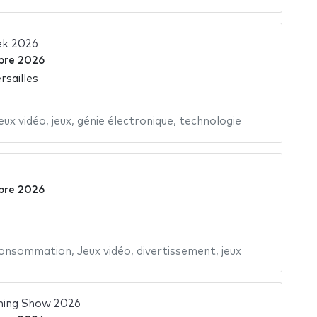
ek 2026
bre 2026
rsailles
eux vidéo
,
jeux
,
génie électronique
,
technologie
bre 2026
e
consommation
,
Jeux vidéo
,
divertissement
,
jeux
ming Show 2026