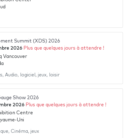
Sud
pment Summit (XDS) 2026
mbre 2026
Plus que quelques jours à attendre !
q Vancouver
da
s
,
Audio
,
logiciel
,
jeux
,
loisir
 Gauge Show 2026
embre 2026
Plus que quelques jours à attendre !
ibition Centre
oyaume-Uni
ique
,
Cinéma
,
jeux