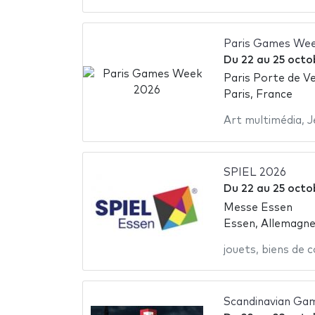
Paris Games We
Du
22
au
25 octo
Paris Porte de Ve
Paris, France
Art multimédia
,
J
SPIEL 2026
Du
22
au
25 octo
Messe Essen
Essen, Allemagn
jouets
,
biens de 
Scandinavian Ga