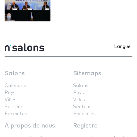
Langue
Salons
Sitemaps
Calendrier
Salons
Pays
Pays
Villes
Villes
Secteur
Secteur
Enceintes
Enceintes
A propos de nous
Registre