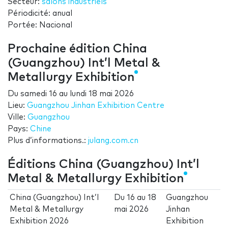
Secteur:
salons industriels
Périodicité: anual
Portée: Nacional
Prochaine édition China
(Guangzhou) Int’l Metal &
Metallurgy Exhibition
Du
samedi 16
au
lundi 18 mai 2026
Lieu:
Guangzhou Jinhan Exhibition Centre
Ville:
Guangzhou
Pays:
Chine
Plus d’informations.:
julang.com.cn
Éditions China (Guangzhou) Int’l
Metal & Metallurgy Exhibition
China (Guangzhou) Int’l
Du
16
au
18
Guangzhou
Metal & Metallurgy
mai 2026
Jinhan
Exhibition 2026
Exhibition