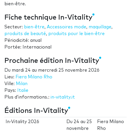
bien-être.
Fiche technique In-Vitality
Secteur:
bien-être
,
Accessoires mode
,
maquillage
,
produits de beauté
,
produits pour le bien-être
Périodicité: anual
Portée: Internacional
Prochaine édition In-Vitality
Du
mardi 24
au
mercredi 25 novembre 2026
Lieu:
Fiera Milano Rho
Ville:
Milan
Pays:
Italie
Plus d’informations.:
in-vitality.it
Éditions In-Vitality
In-Vitality 2026
Du
24
au
25
Fiera Milano
novembre
Rho