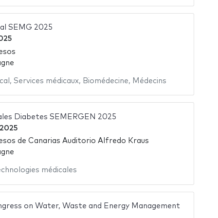
nal SEMG 2025
2025
esos
agne
cal
,
Services médicaux
,
Biomédecine
,
Médecins
nales Diabetes SEMERGEN 2025
 2025
esos de Canarias Auditorio Alfredo Kraus
agne
echnologies médicales
ongress on Water, Waste and Energy Management