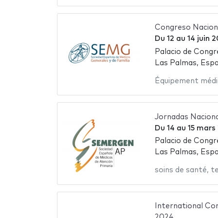
Congreso Nacio
Du
12
au
14 juin 
Palacio de Congr
Las Palmas, Esp
Équipement médi
Jornadas Nacio
Du
14
au
15 mars
Palacio de Congr
Las Palmas, Esp
soins de santé
,
t
International C
2024