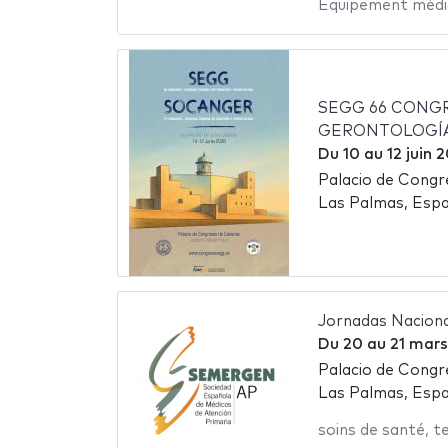
Équipement médi
SEGG 66 CONGR
GERONTOLOGÍA
Du
10
au
12 juin 
Palacio de Congr
Las Palmas, Esp
Jornadas Nacio
Du
20
au
21 mars
Palacio de Congr
Las Palmas, Esp
soins de santé
,
t