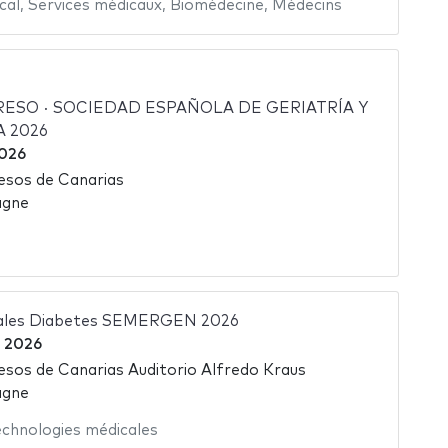
cal
,
Services médicaux
,
Biomédecine
,
Médecins
ESO · SOCIEDAD ESPAÑOLA DE GERIATRÍA Y
 2026
2026
esos de Canarias
agne
nales Diabetes SEMERGEN 2026
 2026
esos de Canarias Auditorio Alfredo Kraus
agne
echnologies médicales