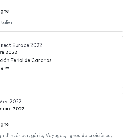
agne
talier
nect Europe 2022
re 2022
ión Ferial de Canarias
agne
 Med 2022
embre 2022
agne
gn d'intérieur
,
génie
,
Voyages
,
lignes de croisières
,