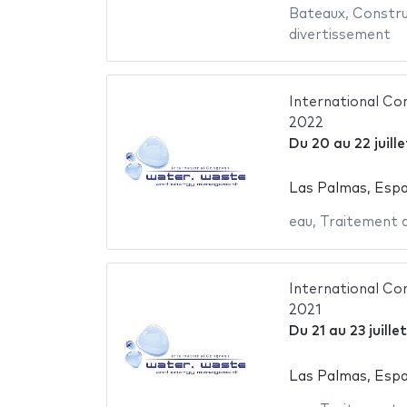
Bateaux
,
Constru
divertissement
International C
2022
Du
20
au
22 juill
Las Palmas, Esp
eau
,
Traitement d
International C
2021
Du
21
au
23 juille
Las Palmas, Esp