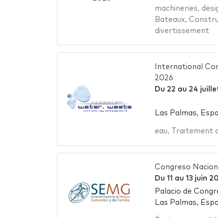
machineries
,
desi
Bateaux
,
Constru
divertissement
International C
2026
Du
22
au
24 juill
Las Palmas, Esp
eau
,
Traitement d
Congreso Nacio
Du
11
au
13 juin 2
Palacio de Congr
Las Palmas, Esp