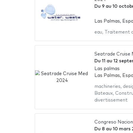
Du
9
au
10 octob
Las Palmas, Esp
eau
,
Traitement d
Seatrade Cruise
Du
11
au
12 sept
Las palmas
Las Palmas, Esp
machineries
,
desi
Bateaux
,
Constru
divertissement
Congreso Naciona
Du
8
au
10 mars 