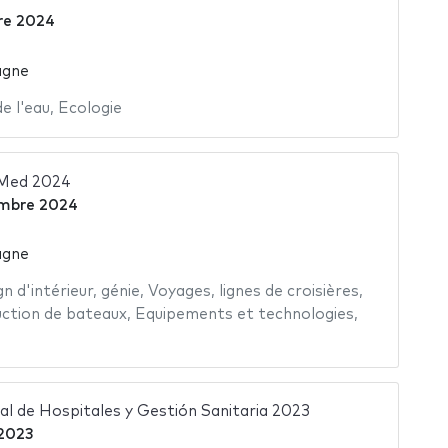
re 2024
agne
e l'eau
,
Ecologie
 Med 2024
embre 2024
agne
gn d'intérieur
,
génie
,
Voyages
,
lignes de croisières
,
ction de bateaux
,
Equipements et technologies
,
l de Hospitales y Gestión Sanitaria 2023
2023