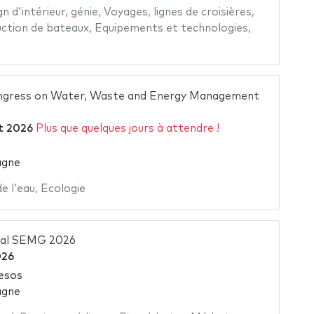
gn d'intérieur
,
génie
,
Voyages
,
lignes de croisières
,
ction de bateaux
,
Equipements et technologies
,
ongress on Water, Waste and Energy Management
et 2026
Plus que quelques jours à attendre !
agne
e l'eau
,
Ecologie
nal SEMG 2026
026
esos
agne