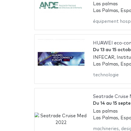
Las palmas
Las Palmas, Esp
équipement hospi
HUAWEI eco-con
Du
13
au
15 octob
INFECAR, Instituc
Las Palmas, Esp
technologie
Seatrade Cruise
Du
14
au
15 sept
Las palmas
Las Palmas, Esp
machineries
,
desi