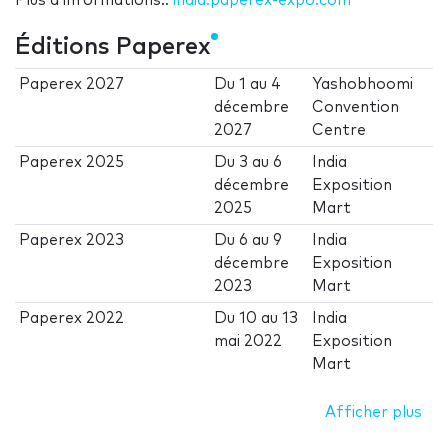
Plus d’informations.:
india.paperex-expo.com
Éditions Paperex
Paperex 2027
Du
1
au
4
Yashobhoomi
décembre
Convention
2027
Centre
Paperex 2025
Du
3
au
6
India
décembre
Exposition
2025
Mart
Paperex 2023
Du
6
au
9
India
décembre
Exposition
2023
Mart
Paperex 2022
Du
10
au
13
India
mai 2022
Exposition
Mart
Afficher plus