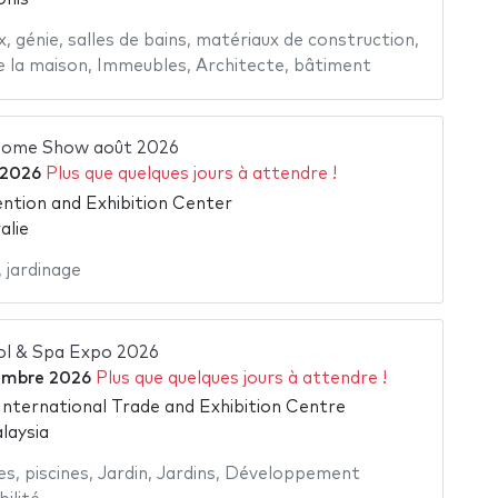
x
,
génie
,
salles de bains
,
matériaux de construction
,
e la maison
,
Immeubles
,
Architecte
,
bâtiment
Home Show août 2026
 2026
Plus que quelques jours à attendre !
tion and Exhibition Center
alie
,
jardinage
l & Spa Expo 2026
embre 2026
Plus que quelques jours à attendre !
nternational Trade and Exhibition Centre
laysia
es
,
piscines
,
Jardin
,
Jardins
,
Développement