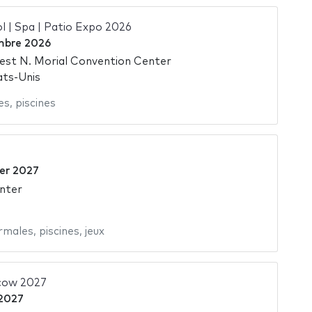
l | Spa | Patio Expo 2026
mbre 2026
est N. Morial Convention Center
ats-Unis
es
,
piscines
ier 2027
nter
rmales
,
piscines
,
jeux
cow 2027
 2027