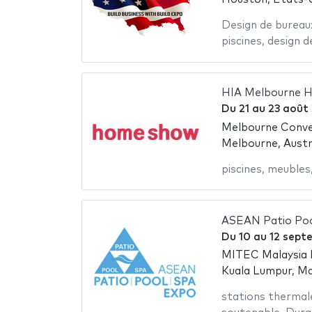
Design de bureau
piscines
,
design d
HIA Melbourne 
Du
21
au
23 août
Melbourne Conven
Melbourne, Austr
piscines
,
meubles
ASEAN Patio Poo
Du
10
au
12 sept
MITEC Malaysia I
Kuala Lumpur, Ma
stations thermal