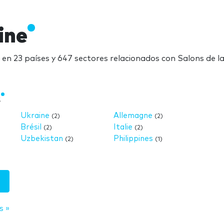
ine
ne en 23 países y 647 sectores relacionados con Salons de la
s
Ukraine
Allemagne
(2)
(2)
Brésil
Italie
(2)
(2)
Uzbekistan
Philippines
(2)
(1)
s »