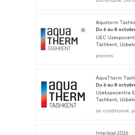
soutenable
,
Durab
Aquaterm Tashk
Du
6
au
8 octobr
UEC Uzexpocent
Tachkent, Uzbek
piscines
AquaTherm Tash
Du
6
au
8 octobr
Uzekspocentre Ex
Tachkent, Uzbek
air conditionné
,
p
Interbad 2026