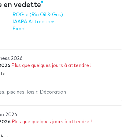
e en vedette
ROG-e (Rio Oil & Gas)
IAAPA Attractions
Expo
lness 2026
2026
Plus que quelques jours à attendre !
rte
es
,
piscines
,
loisir
,
Décoration
po 2026
 2026
Plus que quelques jours à attendre !
Unis