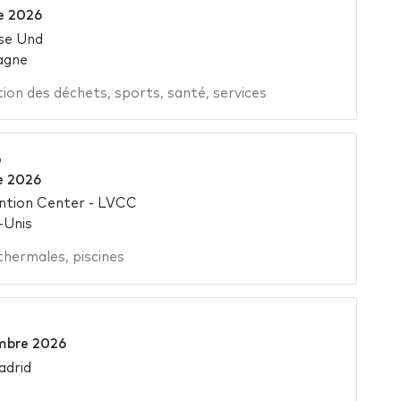
e 2026
se Und
agne
tion des déchets
,
sports
,
santé
,
services
6
e 2026
ntion Center - LVCC
-Unis
 thermales
,
piscines
mbre 2026
adrid