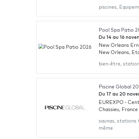
piscines
,
Equipem
Pool Spa Patio 
Du
14
au
16 nove
New Orleans Ern
New Orleans, Et
bien-être
,
statio
Piscine Global 2
Du
17
au
20 nove
EUREXPO - Centr
Chassieu, France
saunas
,
stations
même