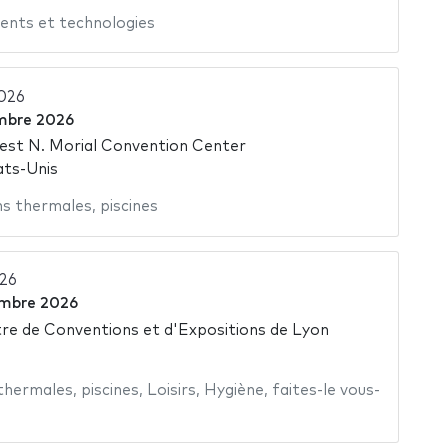
ents et technologies
2026
mbre 2026
est N. Morial Convention Center
ats-Unis
ns thermales
,
piscines
026
mbre 2026
e de Conventions et d'Expositions de Lyon
 thermales
,
piscines
,
Loisirs
,
Hygiène
,
faites-le vous-