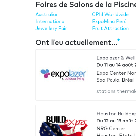
Foires de Salons de la Piscin
Australian
CPhI Worldwide
International
ExpoMina Perú
Jewellery Fair
Fruit Attraction
Ont lieu actuellement…
Expolazer & Wel
Du
11
au
14 août 
Expo Center No
Sao Paulo, Brésil
stations thermal
Houston BuildEx
Du
12
au
13 août
NRG Center
Houston, Etats-