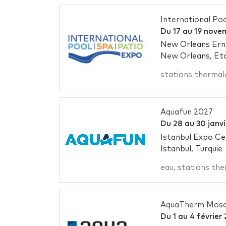
International Poo
Du
17
au
19 nove
New Orleans Ern
New Orleans, Et
stations thermal
Aquafun 2027
Du
28
au
30 janv
Istanbul Expo Ce
Istanbul, Turquie
eau
,
stations the
AquaTherm Mos
Du
1
au
4 février