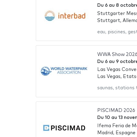
Du
6
au
8 octobr
Stuttgarter Mes
Stuttgart, Allem
eau
,
piscines
,
ges
WWA Show 202
Du
6
au
9 octobr
Las Vegas Conve
Las Vegas, Etats
saunas
,
stations
PISCIMAD 2026
Du
10
au
13 nove
Ifema Feria de M
Madrid, Espagne