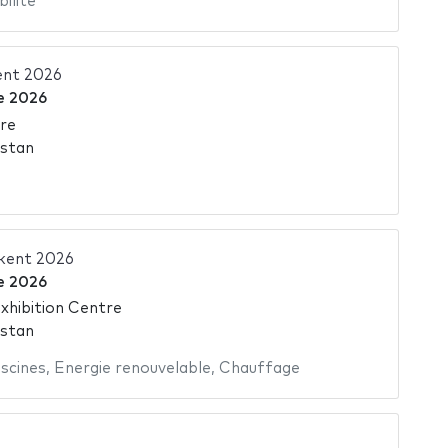
ilité
ent 2026
e 2026
re
istan
kent 2026
e 2026
hibition Centre
istan
iscines
,
Energie renouvelable
,
Chauffage