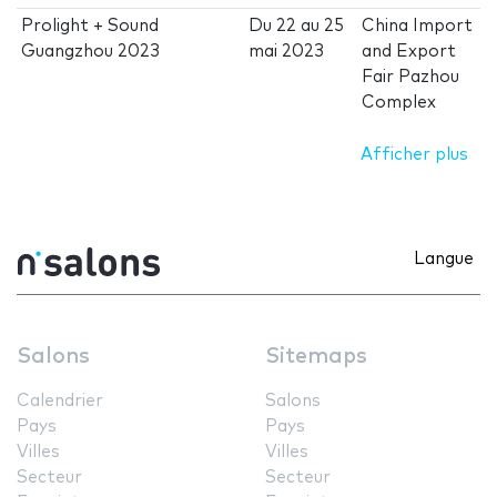
Prolight + Sound
Du
22
au
25
China Import
Guangzhou 2023
mai 2023
and Export
Fair Pazhou
Complex
Afficher plus
Langue
Salons
Sitemaps
Calendrier
Salons
Pays
Pays
Villes
Villes
Secteur
Secteur